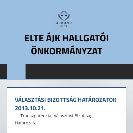
Skip
to
content
ELTE ÁJK HALLGATÓI
ÖNKORMÁNYZAT
ELTE
Állam-
és
Jogtudományi
Kar
VÁLASZTÁSI BIZOTTSÁG HATÁROZATOK
Hallgatói
2013.10.21.
Önkormányzat
2013. október 21.
ELTE ÁJK HÖK
Transzparencia
,
Választási Bizottság
ELTE
Határozatai
Leave a comment
ÁJK
HÖK