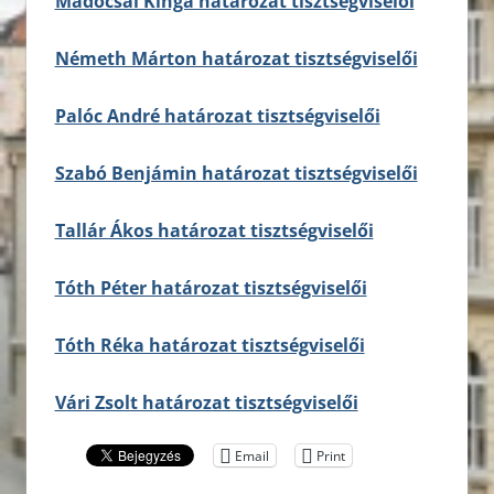
Madocsai Kinga határozat tisztségviselői
Németh Márton határozat tisztségviselői
Palóc André határozat tisztségviselői
Szabó Benjámin határozat tisztségviselői
Tallár Ákos határozat tisztségviselői
Tóth Péter határozat tisztségviselői
Tóth Réka határozat tisztségviselői
Vári Zsolt határozat tisztségviselői
Email
Print