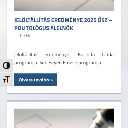
JELÖLTÁLLÍTÁS EREDMÉNYE 2025 ŐSZ –
POLITOLÓGUS ALELNÖK
2025. október 4.
ELTE ÁJK HÖK
Hírek
Jelöltállítás eredménye: Burinda Linda
programja: Sebestyén Emese programja:
Nagy kontraszt váltása
Olvass tovább
Betűméret váltása