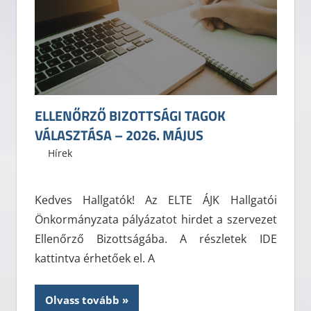
ELLENŐRZŐ BIZOTTSÁGI TAGOK
VÁLASZTÁSA – 2026. MÁJUS
2026. május 4.
ELTE ÁJK HÖK
Hírek
Kedves Hallgatók! Az ELTE ÁJK Hallgatói
Önkormányzata pályázatot hirdet a szervezet
Ellenőrző Bizottságába. A részletek IDE
kattintva érhetőek el. A
Olvass tovább