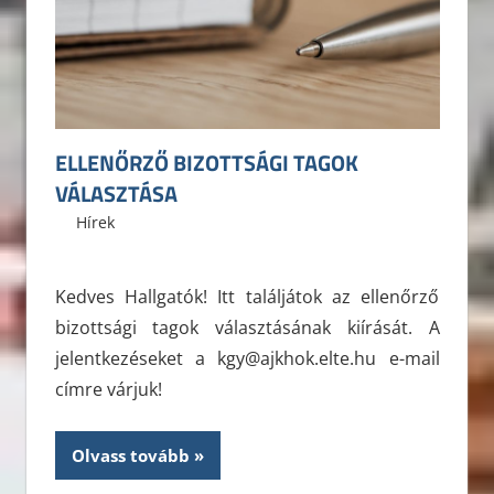
ELLENŐRZŐ BIZOTTSÁGI TAGOK
VÁLASZTÁSA
2025. szeptember 9.
ELTE ÁJK HÖK
Hírek
Kedves Hallgatók! Itt találjátok az ellenőrző
bizottsági tagok választásának kiírását. A
jelentkezéseket a kgy@ajkhok.elte.hu e-mail
címre várjuk!
Olvass tovább