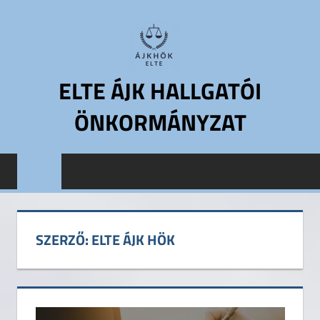
Skip
to
content
ELTE ÁJK HALLGATÓI
ÖNKORMÁNYZAT
ELTE
Állam-
és
Jogtudományi
Kar
SZERZŐ:
ELTE ÁJK HÖK
Hallgatói
Önkormányzat
ELTE
ÁJK
HÖK