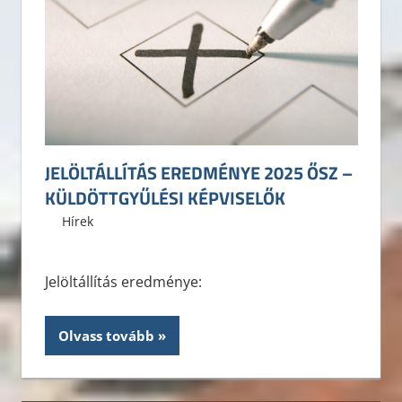
JELÖLTÁLLÍTÁS EREDMÉNYE 2025 ŐSZ –
KÜLDÖTTGYŰLÉSI KÉPVISELŐK
2025. október 4.
ELTE ÁJK HÖK
Hírek
Jelöltállítás eredménye:
Olvass tovább