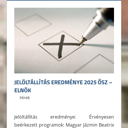
JELÖLTÁLLÍTÁS EREDMÉNYE 2025 ŐSZ –
ELNÖK
2025. október 4.
ELTE ÁJK HÖK
Hírek
Jelöltállítás eredménye: Érvényesen
beérkezett programok: Magyar Jázmin Beatrix