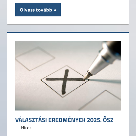
Olvass tovább
VÁLASZTÁSI EREDMÉNYEK 2025. ŐSZ
2025. október 26.
ELTE ÁJK HÖK
Hírek