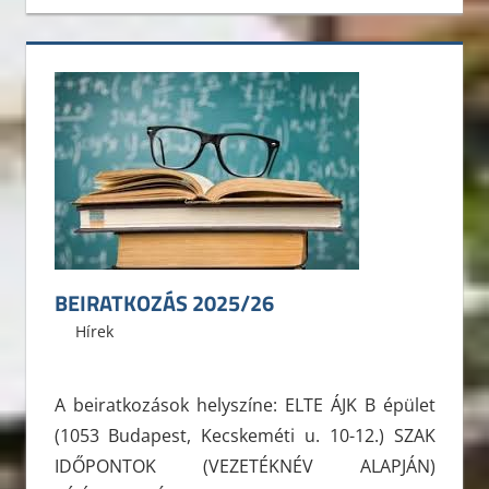
BEIRATKOZÁS 2025/26
2025. augusztus 9.
ELTE ÁJK HÖK
Hírek
A beiratkozások helyszíne: ELTE ÁJK B épület
(1053 Budapest, Kecskeméti u. 10-12.) SZAK
IDŐPONTOK (VEZETÉKNÉV ALAPJÁN)