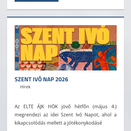
SZENT IVÓ NAP 2026
2026. április 29.
ELTE ÁJK HÖK
Hírek
Az ELTE ÁJK HÖK jövő hétfőn (május 4.)
megrendezi az idei Szent Ivó Napot, ahol a
kikapcsolódás mellett a jótékonykodásé