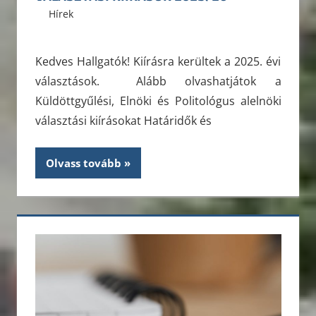
2025. szeptember 15.
ELTE ÁJK HÖK
Hírek
Kedves Hallgatók! Kiírásra kerültek a 2025. évi
választások. Alább olvashatjátok a
Küldöttgyűlési, Elnöki és Politológus alelnöki
választási kiírásokat Határidők és
Olvass tovább