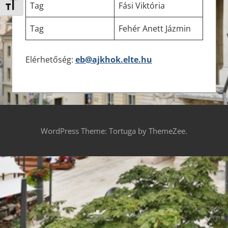
Tag
Fási Viktória
Betűméret váltása
Tag
Fehér Anett Jázmin
Elérhetőség:
eb@ajkhok.elte.hu
WordPress Theme: Tortuga by ThemeZee.