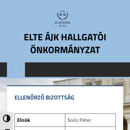
Skip
to
content
ELTE ÁJK HALLGATÓI
ÖNKORMÁNYZAT
ELTE
Állam-
és
Jogtudományi
Kar
ELLENŐRZŐ BIZOTTSÁG
Hallgatói
Önkormányzat
ELTE
Elnök
S
oós Péter
Nagy kontraszt váltása
ÁJK
HÖK