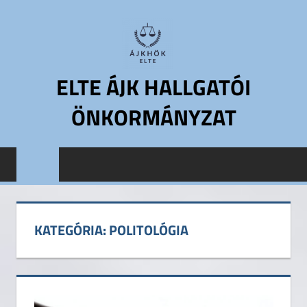
Skip
to
content
ELTE ÁJK HALLGATÓI
ÖNKORMÁNYZAT
ELTE
Állam-
és
Jogtudományi
Kar
KATEGÓRIA:
POLITOLÓGIA
Hallgatói
Önkormányzat
ELTE
ÁJK
HÖK