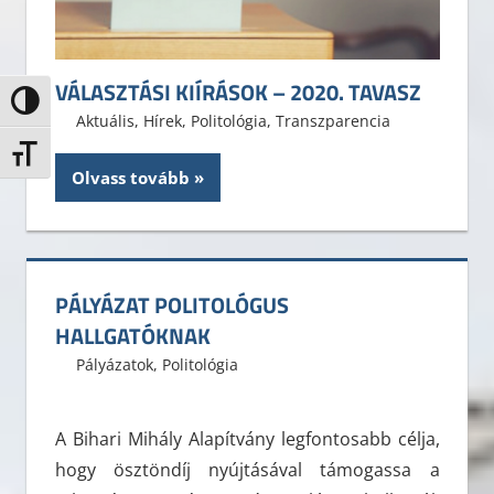
VÁLASZTÁSI KIÍRÁSOK – 2020. TAVASZ
Nagy kontraszt váltása
2020. március 6.
ELTE ÁJK HÖK
Aktuális
,
Hírek
,
Politológia
,
Transzparencia
Betűméret váltása
Olvass tovább
PÁLYÁZAT POLITOLÓGUS
HALLGATÓKNAK
2015. június 24.
ELTE ÁJK HÖK
Pályázatok
,
Politológia
A Bihari Mihály Alapítvány legfontosabb célja,
hogy ösztöndíj nyújtásával támogassa a