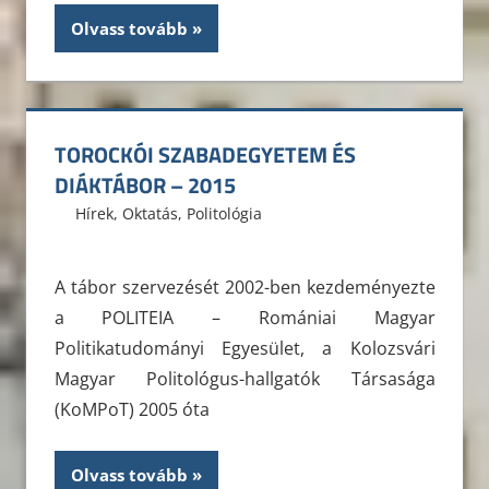
Olvass tovább
TOROCKÓI SZABADEGYETEM ÉS
DIÁKTÁBOR – 2015
2015. május 8.
ELTE ÁJK HÖK
Hírek
,
Oktatás
,
Politológia
A tábor szervezését 2002-ben kezdeményezte
a POLITEIA – Romániai Magyar
Politikatudományi Egyesület, a Kolozsvári
Magyar Politológus-hallgatók Társasága
(KoMPoT) 2005 óta
Olvass tovább