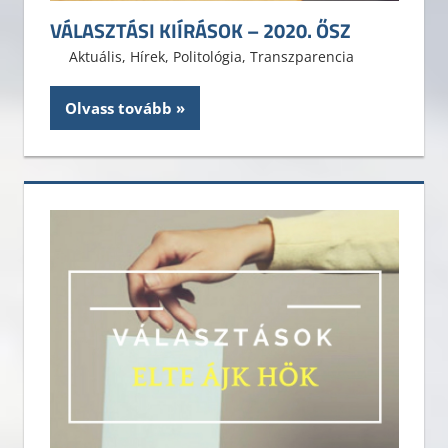
VÁLASZTÁSI KIÍRÁSOK – 2020. ŐSZ
2020. augusztus 22.
ELTE ÁJK HÖK
Aktuális
,
Hírek
,
Politológia
,
Transzparencia
Olvass tovább