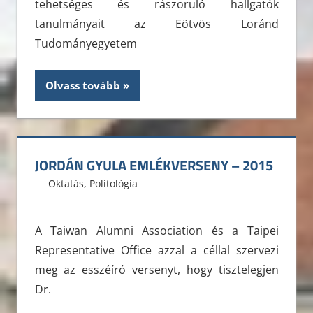
tehetséges és rászoruló hallgatók
tanulmányait az Eötvös Loránd
Tudományegyetem
Olvass tovább
JORDÁN GYULA EMLÉKVERSENY – 2015
2015. május 8.
ELTE ÁJK HÖK
Oktatás
,
Politológia
A Taiwan Alumni Association és a Taipei
Representative Office azzal a céllal szervezi
meg az esszéíró versenyt, hogy tisztelegjen
Dr.