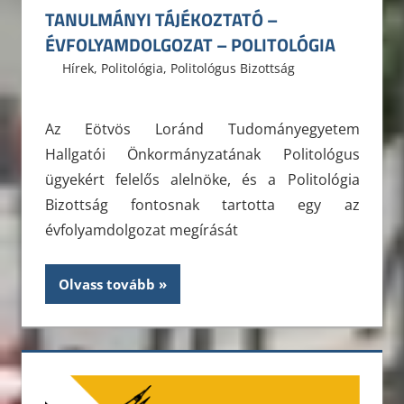
TANULMÁNYI TÁJÉKOZTATÓ –
ÉVFOLYAMDOLGOZAT – POLITOLÓGIA
2015. február 10.
ELTE ÁJK HÖK
Hírek
,
Politológia
,
Politológus Bizottság
Az Eötvös Loránd Tudományegyetem
Hallgatói Önkormányzatának Politológus
ügyekért felelős alelnöke, és a Politológia
Bizottság fontosnak tartotta egy az
évfolyamdolgozat megírását
Olvass tovább