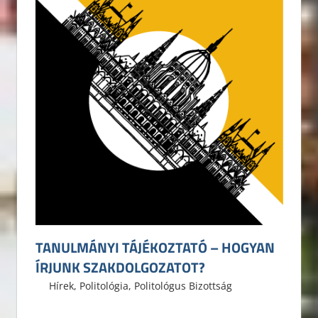
TANULMÁNYI TÁJÉKOZTATÓ – HOGYAN
ÍRJUNK SZAKDOLGOZATOT?
2015. február 10.
ELTE ÁJK HÖK
Hírek
,
Politológia
,
Politológus Bizottság