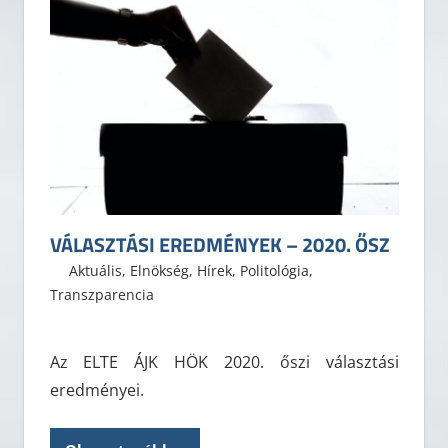
VÁLASZTÁSI EREDMÉNYEK – 2020. ŐSZ
2020. október 11.
ELTE ÁJK HÖK
Aktuális
,
Elnökség
,
Hírek
,
Politológia
,
Transzparencia
Az ELTE ÁJK HÖK 2020. őszi választási
eredményei.