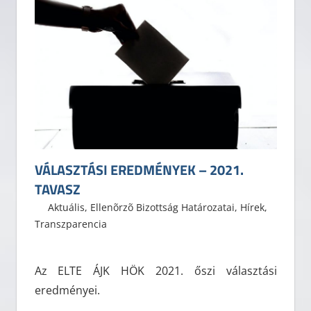
VÁLASZTÁSI EREDMÉNYEK – 2021.
TAVASZ
2021. május 15.
ELTE ÁJK HÖK
Aktuális
,
Ellenõrzõ Bizottság Határozatai
,
Hírek
,
Transzparencia
Az ELTE ÁJK HÖK 2021. őszi választási
eredményei.