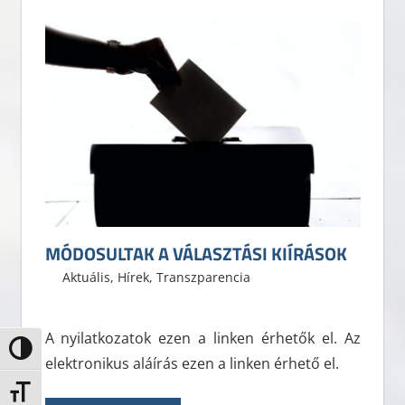
MÓDOSULTAK A VÁLASZTÁSI KIÍRÁSOK
2021. április 8.
ELTE ÁJK HÖK
Aktuális
,
Hírek
,
Transzparencia
A nyilatkozatok ezen a linken érhetők el. Az
Nagy kontraszt váltása
elektronikus aláírás ezen a linken érhető el.
Betűméret váltása