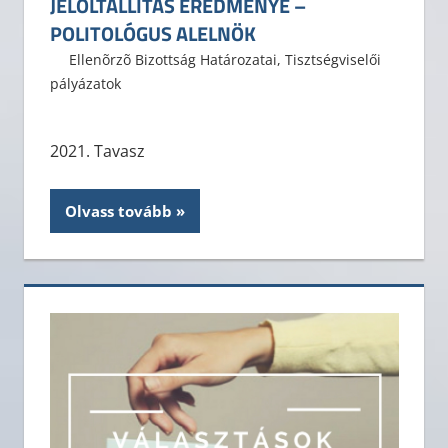
JELÖLTÁLLÍTÁS EREDMÉNYE –
POLITOLÓGUS ALELNÖK
2021. április 22.
ELTE ÁJK HÖK
Ellenõrzõ Bizottság Határozatai
,
Tisztségviselői
pályázatok
2021. Tavasz
Olvass tovább