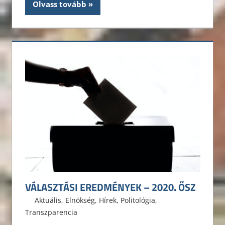
Olvass tovább
VÁLASZTÁSI EREDMÉNYEK – 2020. ŐSZ
2020. október 11.
ELTE ÁJK HÖK
Aktuális
,
Elnökség
,
Hírek
,
Politológia
,
Transzparencia