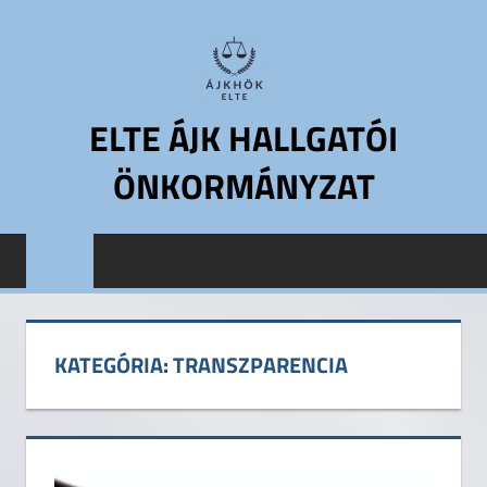
Skip
to
content
ELTE ÁJK HALLGATÓI
ÖNKORMÁNYZAT
ELTE
Állam-
és
Jogtudományi
Kar
KATEGÓRIA:
TRANSZPARENCIA
Hallgatói
Önkormányzat
ELTE
ÁJK
HÖK