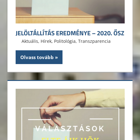
JELÖLTÁLLÍTÁS EREDMÉNYE – 2020. ŐSZ
2020. szeptember 21.
ELTE ÁJK HÖK
Aktuális
,
Hírek
,
Politológia
,
Transzparencia
Olvass tovább