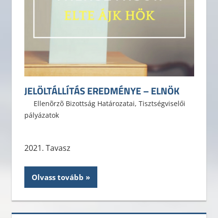
JELÖLTÁLLÍTÁS EREDMÉNYE – ELNÖK
2021. április 22.
ELTE ÁJK HÖK
Ellenõrzõ Bizottság Határozatai
,
Tisztségviselői
pályázatok
2021. Tavasz
Olvass tovább