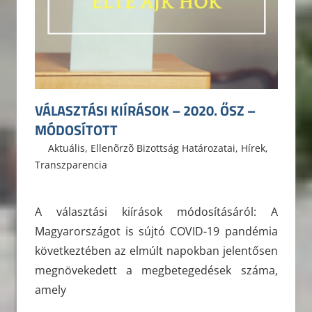
VÁLASZTÁSI KIÍRÁSOK – 2020. ŐSZ –
MÓDOSÍTOTT
2020. szeptember 10.
ELTE ÁJK HÖK
Aktuális
,
Ellenõrzõ Bizottság Határozatai
,
Hírek
,
Transzparencia
A választási kiírások módosításáról: A
Magyarországot is sújtó COVID-19 pandémia
következtében az elmúlt napokban jelentősen
megnövekedett a megbetegedések száma,
amely