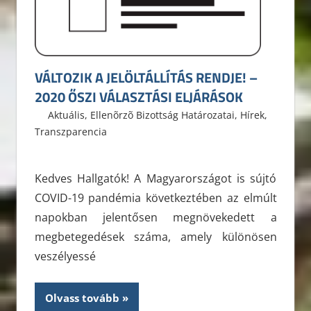
VÁLTOZIK A JELÖLTÁLLÍTÁS RENDJE! –
2020 ŐSZI VÁLASZTÁSI ELJÁRÁSOK
2020. szeptember 9.
ELTE ÁJK HÖK
Aktuális
,
Ellenõrzõ Bizottság Határozatai
,
Hírek
,
Transzparencia
Kedves Hallgatók! A Magyarországot is sújtó
COVID-19 pandémia következtében az elmúlt
napokban jelentősen megnövekedett a
megbetegedések száma, amely különösen
veszélyessé
Olvass tovább