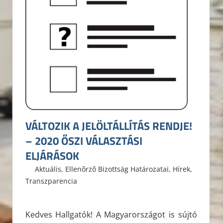
VÁLTOZIK A JELÖLTÁLLÍTÁS RENDJE!
– 2020 ŐSZI VÁLASZTÁSI
ELJÁRÁSOK
2020. szeptember 9.
ELTE ÁJK HÖK
Aktuális
,
Ellenõrzõ Bizottság Határozatai
,
Hírek
,
Transzparencia
Kedves Hallgatók! A Magyarországot is sújtó