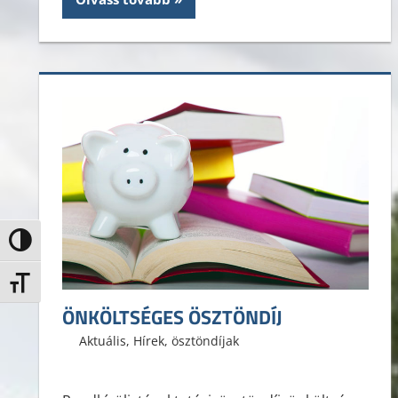
Nagy kontraszt váltása
Betűméret váltása
ÖNKÖLTSÉGES ÖSZTÖNDÍJ
2020. december 3.
ELTE ÁJK HÖK
Aktuális
,
Hírek
,
ösztöndíjak