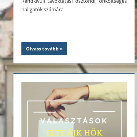
Rendkívüli távoktatási ösztöndíj önköltséges
hallgatók számára.
Olvass tovább