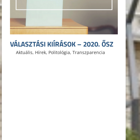
VÁLASZTÁSI KIÍRÁSOK – 2020. ŐSZ
2020. augusztus 22.
ELTE ÁJK HÖK
Aktuális
,
Hírek
,
Politológia
,
Transzparencia