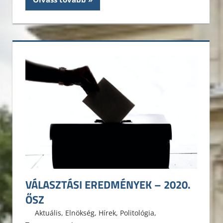
VÁLASZTÁSI EREDMÉNYEK – 2020.
ŐSZ
2020. október 11.
ELTE ÁJK HÖK
Aktuális
,
Elnökség
,
Hírek
,
Politológia
,