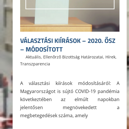
VÁLASZTÁSI KIÍRÁSOK – 2020. ŐSZ
– MÓDOSÍTOTT
2020. szeptember 10.
ELTE ÁJK HÖK
Aktuális
,
Ellenõrzõ Bizottság Határozatai
,
Hírek
,
Transzparencia
A választási kiírások módosításáról: A
Magyarországot is sújtó COVID-19 pandémia
következtében az elmúlt napokban
jelentősen megnövekedett a
megbetegedések száma, amely