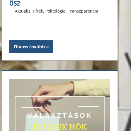
ŐSZ
2020. szeptember 21.
ELTE ÁJK HÖK
Aktuális
,
Hírek
,
Politológia
,
Transzparencia
Olvass tovább