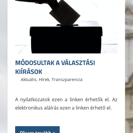
MÓDOSULTAK A VÁLASZTÁSI
KIÍRÁSOK
2021. április 8.
ELTE ÁJK HÖK
Aktuális
,
Hírek
,
Transzparencia
A nyilatkozatok ezen a linken érhetők el. Az
elektronikus aláírás ezen a linken érhető el.
Olvass tovább