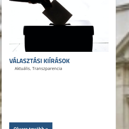
VÁLASZTÁSI KIÍRÁSOK
2021. március 29.
ELTE ÁJK HÖK
Aktuális
,
Transzparencia
Olvass tovább