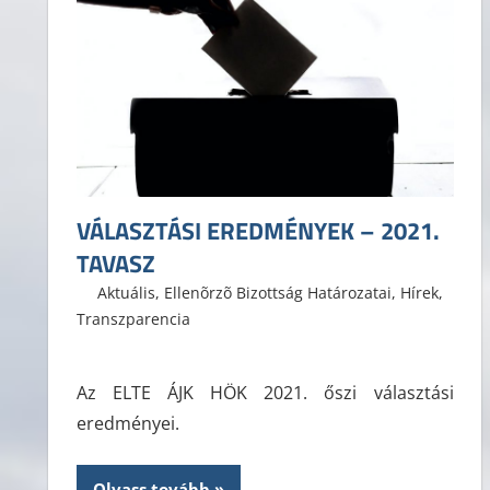
VÁLASZTÁSI EREDMÉNYEK – 2021.
TAVASZ
2021. május 15.
ELTE ÁJK HÖK
Aktuális
,
Ellenõrzõ Bizottság Határozatai
,
Hírek
,
Transzparencia
Az ELTE ÁJK HÖK 2021. őszi választási
eredményei.
Olvass tovább