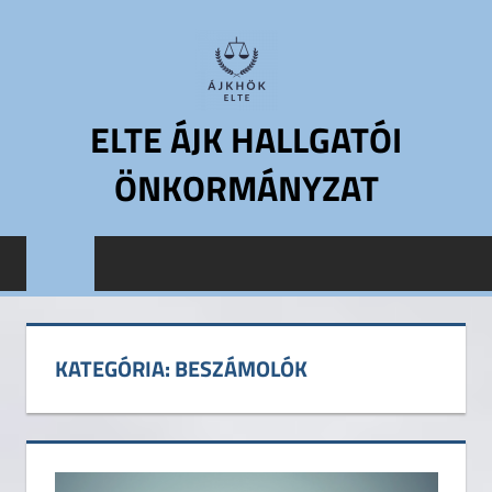
Skip
to
content
ELTE ÁJK HALLGATÓI
ÖNKORMÁNYZAT
ELTE
Állam-
és
Jogtudományi
Kar
KATEGÓRIA:
BESZÁMOLÓK
Hallgatói
Önkormányzat
ELTE
ÁJK
HÖK