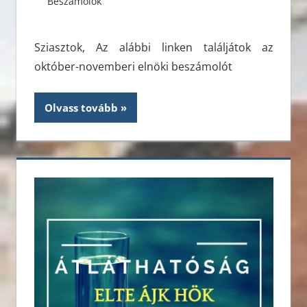
2017. január 10.
ELTE ÁJK HÖK
Beszámolók
Sziasztok, Az alábbi linken találjátok az
október-novemberi elnöki beszámolót
Olvass tovább