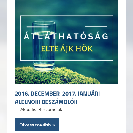
2016. DECEMBER-2017. JANUÁRI
ALELNÖKI BESZÁMOLÓK
2017. február 12.
ELTE ÁJK HÖK
Aktuális
,
Beszámolók
Olvass tovább