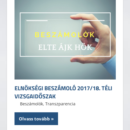
ELNÖKSÉGI BESZÁMOLÓ 2017/18. TÉLI
VIZSGAIDŐSZAK
2018. február 18.
ELTE ÁJK HÖK
Beszámolók
,
Transzparencia
Olvass tovább