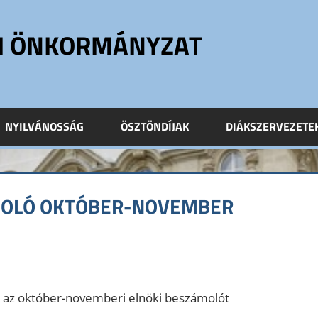
ÓI ÖNKORMÁNYZAT
NYILVÁNOSSÁG
ÖSZTÖNDÍJAK
DIÁKSZERVEZETE
MOLÓ OKTÓBER-NOVEMBER
k az október-novemberi elnöki beszámolót