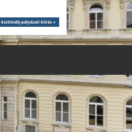
ösztöndíj-pályázati kiírás