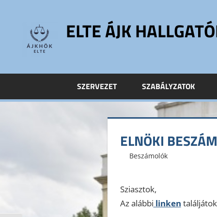
Skip
to
ELTE ÁJK HALLGAT
content
ELTE
Állam-
és
SZERVEZET
SZABÁLYZATOK
Jogtudományi
Kar
Hallgatói
Önkormányzat
ELNÖKI BESZÁ
ELTE
ÁJK
2017. január 10.
ELTE ÁJK HÖK
Beszámolók
HÖK
Sziasztok,
Az alábbi
linken
találjáto