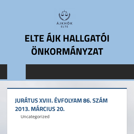
Skip
to
content
ELTE ÁJK HALLGATÓI
ÖNKORMÁNYZAT
ELTE
Állam-
és
Jogtudományi
Kar
JURÁTUS XVIII. ÉVFOLYAM 86. SZÁM
Hallgatói
2013. MÁRCIUS 20.
Önkormányzat
2013. március 20.
ELTE ÁJK HÖK
Uncategorized
Leave a comment
ELTE
ÁJK
HÖK