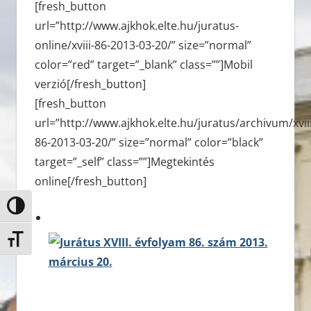
[fresh_button
url=”http://www.ajkhok.elte.hu/juratus-
online/xviii-86-2013-03-20/” size=”normal”
color=”red” target=”_blank” class=””]Mobil
verzió[/fresh_button]
[fresh_button
url=”http://www.ajkhok.elte.hu/juratus/archivum/xviii
86-2013-03-20/” size=”normal” color=”black”
target=”_self” class=””]Megtekintés
online[/fresh_button]
Nagy kontraszt váltása
Betűméret váltása