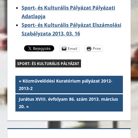
Sport- és Kulturális Pályázat Pályázati
Adatlapja
Sport- és Kulturális Pályázat Elszámolási
Szabályzata 2013. 03. 16
Email
Print
SPORT- ÉS KULTURÁLIS PÁLYÁZAT
Bejegyzés
Previous
Közművelődési Kuratórium pályázat 2012-
Post:
2013-2
navigáció
Next
Jurátus XVIII. évfolyam 86. szám 2013. március
Post:
20.