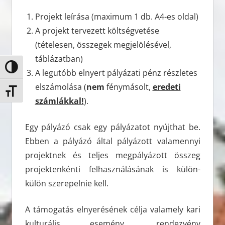
Projekt leírása (maximum 1 db. A4-es oldal)
A projekt tervezett költségvetése
(tételesen, összegek megjelölésével,
táblázatban)
Nagy kontraszt váltása
A legutóbb elnyert pályázati pénz részletes
elszámolása (
nem
fénymásolt,
eredeti
Betűméret váltása
számlákkal!
).
Egy pályázó csak egy pályázatot nyújthat be.
Ebben a pályázó által pályázott valamennyi
projektnek és teljes megpályázott összeg
projektenkénti felhasználásának is külön-
külön szerepelnie kell.
A támogatás elnyerésének célja valamely kari
kulturális esemény, rendezvény