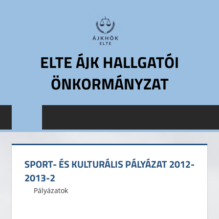
Skip
to
content
ELTE ÁJK HALLGATÓI
ÖNKORMÁNYZAT
ELTE
Állam-
és
Jogtudományi
Kar
SPORT- ÉS KULTURÁLIS PÁLYÁZAT 2012-
Hallgatói
2013-2
Önkormányzat
2013. március 18.
ELTE ÁJK HÖK
Pályázatok
Leave a comment
ELTE
ÁJK
HÖK