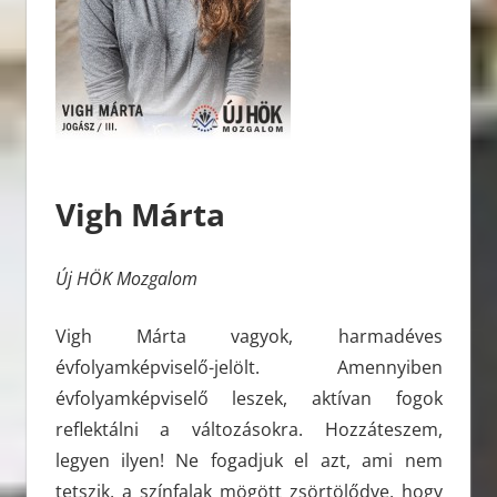
Vigh Márta
Új HÖK Mozgalom
Vigh Márta vagyok, harmadéves
évfolyamképviselő-jelölt. Amennyiben
évfolyamképviselő leszek, aktívan fogok
reflektálni a változásokra. Hozzáteszem,
legyen ilyen! Ne fogadjuk el azt, ami nem
tetszik, a színfalak mögött zsörtölődve, hogy