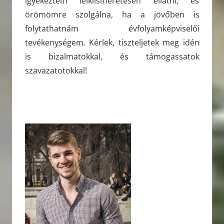
igyekeztem lelkiismeretesen ellátni, és
örömömre szolgálna, ha a jövőben is
folytathatnám évfolyamképviselői
tevékenységem. Kérlek, tiszteljetek meg idén
is bizalmatokkal, és támogassatok
szavazatotokkal!