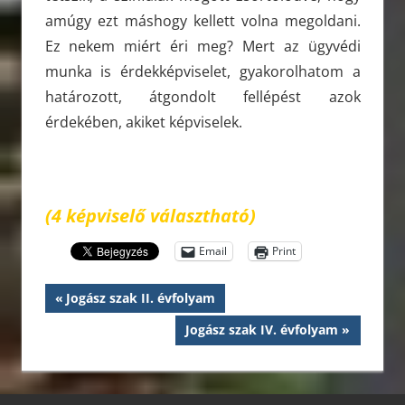
amúgy ezt máshogy kellett volna megoldani.
Ez nekem miért éri meg? Mert az ügyvédi
munka is érdekképviselet, gyakorolhatom a
határozott, átgondolt fellépést azok
érdekében, akiket képviselek.
(4 képviselő választható)
Email
Print
Bejegyzés
Previous
Jogász szak II. évfolyam
Post:
navigáció
Next
Jogász szak IV. évfolyam
Post: