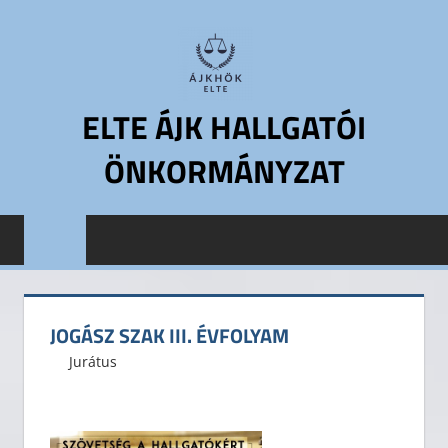
Skip
to
content
ELTE ÁJK HALLGATÓI
ÖNKORMÁNYZAT
ELTE
Állam-
és
Jogtudományi
Kar
JOGÁSZ SZAK III. ÉVFOLYAM
Hallgatói
2016. március 31.
ELTE ÁJK HÖK
Jurátus
Önkormányzat
ELTE
ÁJK
HÖK