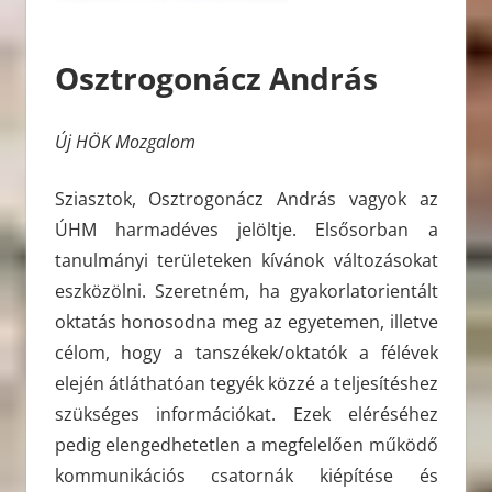
Osztrogonácz András
Új HÖK Mozgalom
Sziasztok, Osztrogonácz András vagyok az
ÚHM harmadéves jelöltje. Elsősorban a
tanulmányi területeken kívánok változásokat
eszközölni. Szeretném, ha gyakorlatorientált
oktatás honosodna meg az egyetemen, illetve
célom, hogy a tanszékek/oktatók a félévek
elején átláthatóan tegyék közzé a teljesítéshez
szükséges információkat. Ezek eléréséhez
pedig elengedhetetlen a megfelelően működő
kommunikációs csatornák kiépítése és