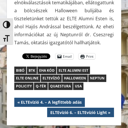
elnökválasztások tematikájában, ellátogattunk
a bölcsészek Halloween bulijába és
tiszteletünket tettük az ELTE Alumni Esten is,
Nagy kontraszt váltása
ahol Hajós Andrással beszélgettünk. Az eheti
információkat az új Neptunról dr. Cseszregi
Betűméret váltása
Tamás, oktatási igazgatótól hallhatjátok.
Email
Print
BIBÓ
BTK
EHA KÓD
ELTE ALUMNI EST
ELTE ONLINE
ELTEVÍZIÓ
HALLOWEEN
NEPTUN
POLICITY
Q-TÉR
QUAESTURA
USA
Bejegyzés
Previous
ELTEvízió 4. – A legfittebb adás
Post:
navigáció
Next
ELTEvízió 6. – ELTEvízió Light
Post: