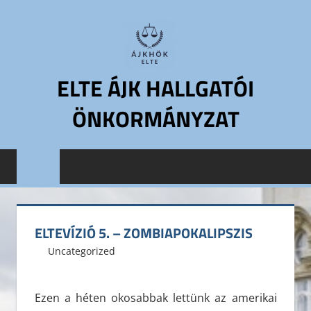
Skip
to
content
ELTE ÁJK HALLGATÓI
ÖNKORMÁNYZAT
ELTE
Állam-
és
Jogtudományi
Kar
ELTEVÍZIÓ 5. – ZOMBIAPOKALIPSZIS
Hallgatói
2012. október 29.
ELTE ÁJK HÖK
Uncategorized
Leave a comment
Önkormányzat
ELTE
ÁJK
Ezen a héten okosabbak lettünk az amerikai
HÖK