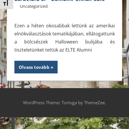
Betűméret váltása
2012. október 29.
ELTE ÁJK HÖK
Uncategorized
Leave a comment
Ezen a héten okosabbak lettünk az amerikai
elnökválasztások tematikájában, ellátogattunk
a bölcsészek Halloween bulijába és
tiszteletünket tettük az ELTE Alumni
Olvass tovább
WordPress Theme: Tortuga by ThemeZee.