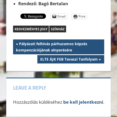
Rendező: Bagó Bertalan
Email
Print
KEDVEZMÉNYES JEGY
SZÍNHÁZ
Bejegyzés
Previous
Pályázati felhívás párhuzamos képzés
Post:
kompenzációjának elnyerésére
navigáció
Next
ELTE ÁJK FEB Tavaszi Tanfolyam
Post:
LEAVE A REPLY
Hozzászólás küldéséhez
be kell jelentkezni
.