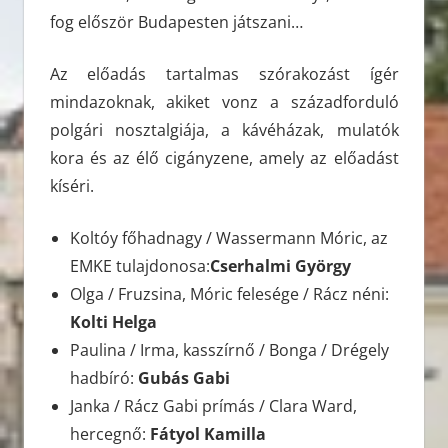
fog először Budapesten játszani…
Az előadás tartalmas szórakozást ígér
mindazoknak, akiket vonz a századforduló
polgári nosztalgiája, a kávéházak, mulatók
kora és az élő cigányzene, amely az előadást
kíséri.
Koltóy főhadnagy / Wassermann Móric, az
EMKE tulajdonosa:
Cserhalmi György
Olga / Fruzsina, Móric felesége / Rácz néni:
Kolti Helga
Paulina / Irma, kasszírnő / Bonga / Drégely
hadbíró:
Gubás Gabi
Janka / Rácz Gabi prímás / Clara Ward,
hercegnő:
Fátyol Kamilla