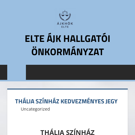
Skip
to
content
ELTE ÁJK HALLGATÓI
ÖNKORMÁNYZAT
ELTE
Állam-
és
Jogtudományi
Kar
THÁLIA SZÍNHÁZ KEDVEZMÉNYES JEGY
Hallgatói
2013. január 28.
ELTE ÁJK HÖK
Uncategorized
Leave a comment
Önkormányzat
ELTE
ÁJK
THÁLIA SZÍNHÁZ
HÖK