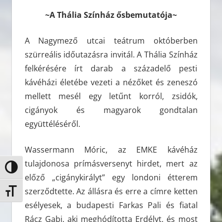
~A Thália Színház ősbemutatója~
A Nagymező utcai teátrum októberben
szürreális időutazásra invitál. A Thália Színház
felkérésére írt darab a századelő pesti
kávéházi életébe vezeti a nézőket és zeneszó
mellett mesél egy letűnt korról, zsidók,
cigányok és magyarok gondtalan
együttéléséről.
Wassermann Móric, az EMKE kávéház
tulajdonosa prímásversenyt hirdet, mert az
Nagy kontraszt váltása
előző „cigánykirályt” egy londoni étterem
szerződtette. Az állásra és erre a címre ketten
Betűméret váltása
esélyesek, a budapesti Farkas Pali és fiatal
Rácz Gabi, aki meghódította Erdélyt, és most