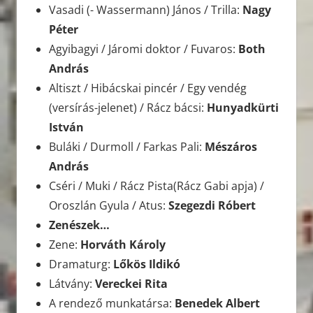
Vasadi (- Wassermann) János / Trilla:
Nagy
Péter
Agyibagyi / Járomi doktor / Fuvaros:
Both
András
Altiszt / Hibácskai pincér / Egy vendég
(versírás-jelenet) / Rácz bácsi:
Hunyadkürti
István
Buláki / Durmoll / Farkas Pali:
Mészáros
András
Cséri / Muki / Rácz Pista(Rácz Gabi apja) /
Oroszlán Gyula / Atus:
Szegezdi Róbert
Zenészek…
Zene:
Horváth Károly
Dramaturg:
Lőkös Ildikó
Látvány:
Vereckei Rita
A rendező munkatársa:
Benedek Albert