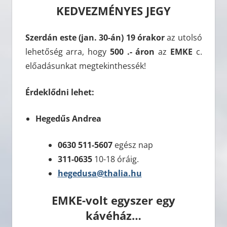
KEDVEZMÉNYES JEGY
Szerdán este (jan. 30-án) 19 órakor
az utolsó
lehetőség arra, hogy
500 .- áron
az
EMKE
c.
előadásunkat megtekinthessék!
Érdeklődni lehet:
Hegedűs Andrea
0630 511-5607
egész nap
311-0635
10-18 óráig.
hegedusa@thalia.hu
EMKE-volt egyszer egy
kávéház…