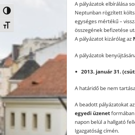
A pályázatok elbírálása so
Nagy kontraszt váltása
Neptunban rögzített költs
egységes mértékű – vissza
Betűméret váltása
összegének befizetése utá
A pályázatot kizárólag az
A pályázatok benyújtásána
2013. január 31. (csü
A határidő be nem tartása
A beadott pályázatokat az
egyedi üzenet
formában é
napon belül a hallgató fel
Igazgatóság címén.