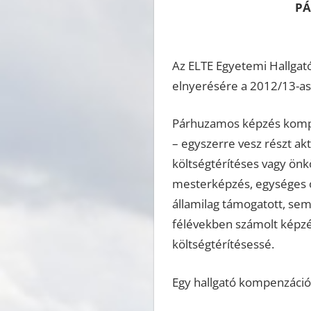
PÁ
Az ELTE Egyetemi Hallgató
elnyerésére a 2012/13-as
Párhuzamos képzés kompen
– egyszerre vesz részt akt
költségtérítéses vagy önk
mesterképzés, egységes o
államilag támogatott, sem
félévekben számolt képzés
költségtérítésessé.
Egy hallgató kompenzációké