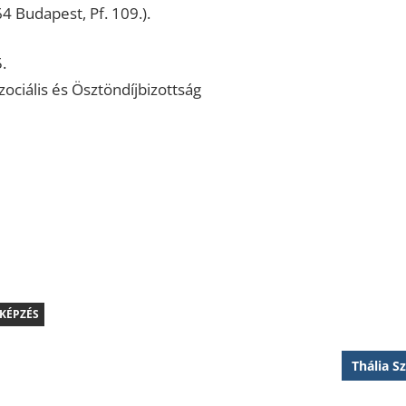
64 Budapest, Pf. 109.).
.
ociális és Ösztöndíjbizottság
KÉPZÉS
Next
Thália S
Post: