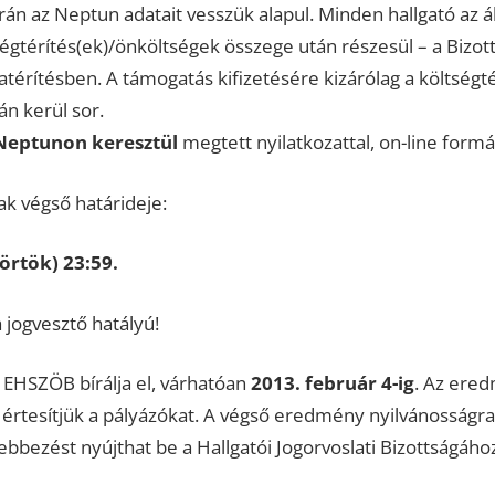
rán az Neptun adatait vesszük alapul. Minden hallgató az ál
égtérítés(ek)/önköltségek összege után részesül – a Bizot
térítésben. A támogatás kifizetésére kizárólag a költségté
n kerül sor.
Neptunon keresztül
megtett nyilatkozattal, on-line formá
k végső határideje:
törtök) 23:59.
 jogvesztő hatályú!
 EHSZÖB bírálja el, várhatóan
2013. február 4-ig
. Az ere
rtesítjük a pályázókat. A végső eredmény nyilvánosságra
lebbezést nyújthat be a Hallgatói Jogorvoslati Bizottságáho