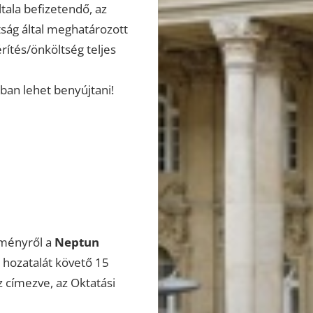
tala befizetendő, az
tság által meghatározott
rítés/önköltség teljes
ban lehet benyújtani!
dményről a
Neptun
 hozatalát követő 15
z címezve, az Oktatási