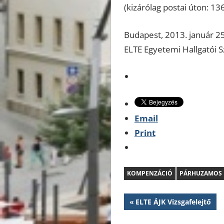
(kizárólag postai úton: 13
Budapest, 2013. január 25
ELTE Egyetemi Hallgatói Sz
Email
Print
KOMPENZÁCIÓ
PÁRHUZAMOS 
Bejegyzés
Previous
ELTE ÁJK Vizsgafelejtő
Post:
navigáció