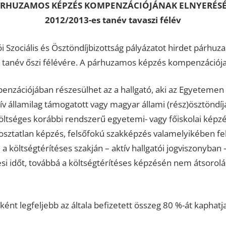
RHUZAMOS KÉPZÉS KOMPENZÁCIÓJÁNAK ELNYERÉS
2012/2013-es tanév tavaszi félév
i Szociális és Ösztöndíjbizottság pályázatot hirdet párh
 tanév őszi félévére. A párhuzamos képzés kompenzációja 
zációjában részesülhet az a hallgató, aki az Egyetemen 
ív államilag támogatott vagy magyar állami (rész)ösztöndíja
öltséges korábbi rendszerű egyetemi- vagy főiskolai képzé
sztatlan képzés, felsőfokú szakképzés valamelyikében fe
 a költségtérítéses szakján – aktív hallgatói jogviszonyba
i időt, továbbá a költségtérítéses képzésén nem átsorolás
nt legfeljebb az általa befizetett összeg 80 %-át kaphatja