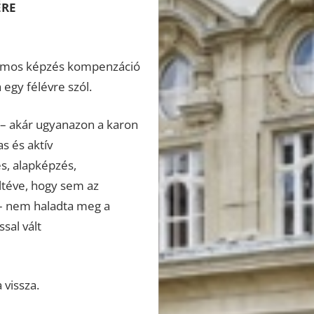
ÉRE
uzamos képzés kompenzáció
egy félévre szól.
– akár ugyanazon a karon
s és aktív
s, alapképzés,
ltéve, hogy sem az
n – nem haladta meg a
sal vált
 vissza.