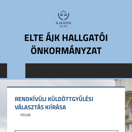
Skip
to
content
ELTE ÁJK HALLGATÓI
ÖNKORMÁNYZAT
ELTE
Állam-
és
Jogtudományi
Kar
RENDKÍVÜLI KÜLDÖTTGYŰLÉSI
Hallgatói
VÁLASZTÁS KIÍRÁSA
Önkormányzat
2016. november 11.
ELTE ÁJK HÖK
Hírek
ELTE
ÁJK
HÖK