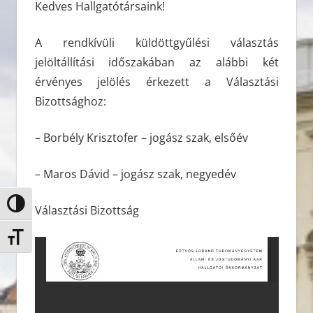
Kedves Hallgatótársaink!
A rendkívüli küldöttgyűlési választás
jelöltállítási időszakában az alábbi két
érvényes jelölés érkezett a Választási
Bizottsághoz:
– Borbély Krisztofer – jogász szak, elsőév
– Maros Dávid – jogász szak, negyedév
Nagy kontraszt váltása
Választási Bizottság
Betűméret váltása