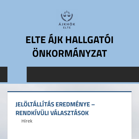
Skip
to
content
ELTE ÁJK HALLGATÓI
ÖNKORMÁNYZAT
ELTE
Állam-
és
Jogtudományi
Kar
JELÖLTÁLLÍTÁS EREDMÉNYE –
Hallgatói
RENDKÍVÜLI VÁLASZTÁSOK
Önkormányzat
2016. november 25.
ELTE ÁJK HÖK
Hírek
ELTE
ÁJK
HÖK