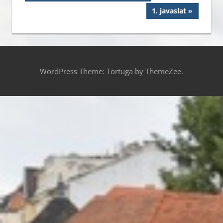
Post:
navigáció
Next
1. javaslat
Post:
WordPress Theme: Tortuga by ThemeZee.