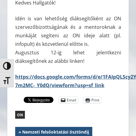
Kedves Hallgatók!
Idén is van lehetőség diáksegítőként az ON
szervezőbizottságának és a mentoroknak a
munkáját segíteni az ON ideje alatt (pl.
infopult) és közvetlenül előtte is.
Augusztus 12-ig lehet jelentkezni
diáksegítőnek az alábbi linken!
Nagy kontraszt váltása
https://docs.google.com/forms/d/e/1FAIpQLScy2
Betűméret váltása
7m2MC-_Y0dQ/viewform?usp=sf_link
Email
Print
ON
Bejegyzés
Previous
Nemzeti felsőoktatási ösztöndíj