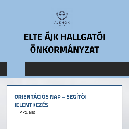
Skip
to
content
ELTE ÁJK HALLGATÓI
ÖNKORMÁNYZAT
ELTE
Állam-
és
Jogtudományi
Kar
ORIENTÁCIÓS NAP – SEGÍTŐI
Hallgatói
JELENTKEZÉS
Önkormányzat
2018. augusztus 1.
ELTE ÁJK HÖK
Aktuális
ELTE
ÁJK
HÖK