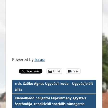
Powered by
Issuu
Email
Print
Bejegyzés
Previous
dr. Szőke Ágnes Ügyvédi Iroda – Ügyvédjelölt
Post:
állás
navigáció
Next
Kiemelkedő hallgatói teljesítmény egyszeri
Post:
ösztöndíja, rendkívüli szociális támogatás