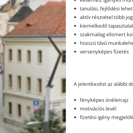
tanulási, fejlődési lehe
aktív részvétel több j
kiemelkedő tapasztalat
szakmailag elismert ko
hosszú távú munkaleh
versenyképes fizetés
A jelentkezést az alábbi
fényképes önéletrajz
motivációs levél
fizetési igény megjelöl