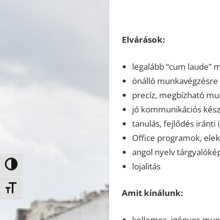
Elvárások:
legalább “cum laude” 
önálló munkavégzésre 
precíz, megbízható m
jó kommunikációs kész
tanulás, fejlődés iránti
Office programok, elek
angol nyelv tárgyalóké
lojalitás
Nagy kontraszt váltása
Betűméret váltása
Amit kínálunk:
kellemes, igényes mu