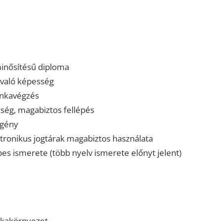
minősítésű diploma
való képesség
unkavégzés
ség, magabiztos fellépés
 igény
tronikus jogtárak magabiztos használata
pes ismerete (több nyelv ismerete előnyt jelent)
nkakörnyezet