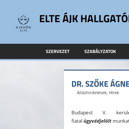
Skip
to
ELTE ÁJK HALLGAT
content
ELTE
Állam-
és
SZERVEZET
SZABÁLYZATOK
Jogtudományi
Kar
Hallgatói
Önkormányzat
DR. SZŐKE ÁGNE
ELTE
ÁJK
2015. március 13.
ELTE ÁJK HÖK
Álláshirdetések
,
Hírek
HÖK
Budapest V. kerüle
fiatal
ügyvédjelölt
munkat