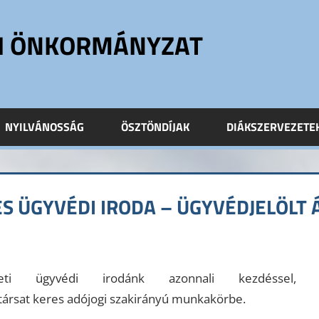
ÓI ÖNKORMÁNYZAT
NYILVÁNOSSÁG
ÖSZTÖNDÍJAK
DIÁKSZERVEZETE
S ÜGYVÉDI IRODA – ÜGYVÉDJELÖLT 
ti ügyvédi irodánk azonnali kezdéssel, elh
ársat keres adójogi szakirányú munkakörbe.