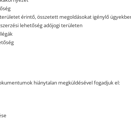
tőség
ogterületet érintő, összetett megoldásokat igénylő ügyekbe
szerzési lehetőség adójogi területen
llégák
etőség
 dokumentumok hiánytalan megküldésével fogadjuk el:
ése