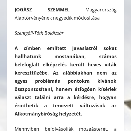
JOGÁSZ SZEMMEL
Magyarország
Alaptörvényének negyedik módosítása
Szentgáli-Tóth Boldizsár
A címben említett javaslatról sokat
hallhatunk mostanában, számos
belefoglalt elképzelés került heves viták
kereszttüzébe. Az alábbiakban nem az
egyes problémás pontokra kívánok
összpontosítani, hanem átfogóan kísérlek
választ találni arra a kérdésre, hogyan
érinthetik a tervezett változások az
Alkotmánybíróság helyzetét.
Mennyiben befolyásolják mozgásterét, a