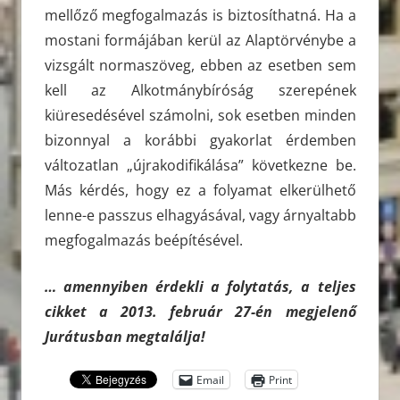
mellőző megfogalmazás is biztosíthatná. Ha a
mostani formájában kerül az Alaptörvénybe a
vizsgált normaszöveg, ebben az esetben sem
kell az Alkotmánybíróság szerepének
kiüresedésével számolni, sok esetben minden
bizonnyal a korábbi gyakorlat érdemben
változatlan „újrakodifikálása” következne be.
Más kérdés, hogy ez a folyamat elkerülhető
lenne-e passzus elhagyásával, vagy árnyaltabb
megfogalmazás beépítésével.
… amennyiben érdekli a folytatás, a teljes
cikket a 2013. február 27-én megjelenő
Jurátusban megtalálja!
Email
Print