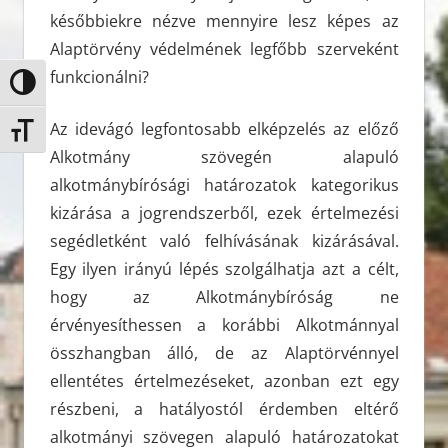
későbbiekre nézve mennyire lesz képes az
Alaptörvény védelmének legfőbb szerveként
funkcionálni?
Nagy kontraszt váltása
Az idevágó legfontosabb elképzelés az előző
Betűméret váltása
Alkotmány szövegén alapuló
alkotmánybírósági határozatok kategorikus
kizárása a jogrendszerből, ezek értelmezési
segédletként való felhívásának kizárásával.
Egy ilyen irányú lépés szolgálhatja azt a célt,
hogy az Alkotmánybíróság ne
érvényesíthessen a korábbi Alkotmánnyal
összhangban álló, de az Alaptörvénnyel
ellentétes értelmezéseket, azonban ezt egy
részbeni, a hatályostól érdemben eltérő
alkotmányi szövegen alapuló határozatokat