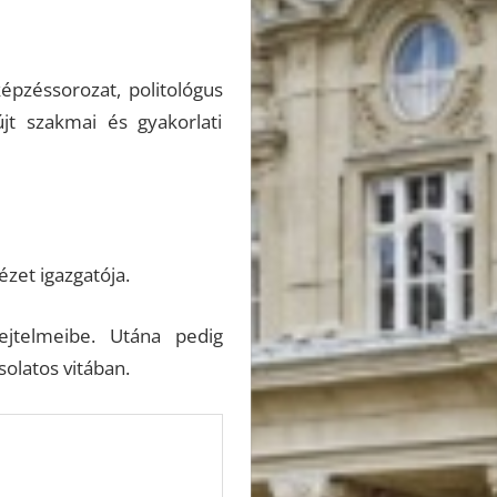
képzéssorozat, politológus
jt szakmai és gyakorlati
ézet igazgatója.
ejtelmeibe. Utána pedig
olatos vitában.