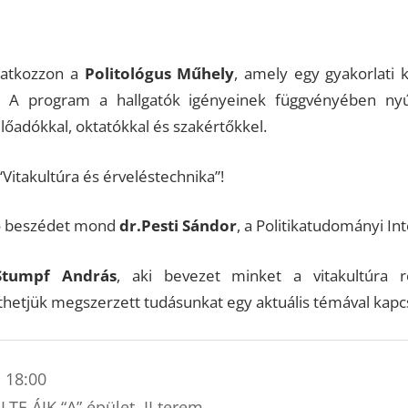
utatkozzon a
Politológus Műhely
, amely egy gyakorlati 
. A program a hallgatók igényeinek függvényében nyú
lőadókkal, oktatókkal és szakértőkkel.
Vitakultúra és érveléstechnika”!
tó beszédet mond
dr.Pesti Sándor
, a Politikatudományi Int
Stumpf András
, aki bevezet minket a vitakultúra r
thetjük megszerzett tudásunkat egy aktuális témával kapcs
, 18:00
TE ÁJK “A” épület, II.terem