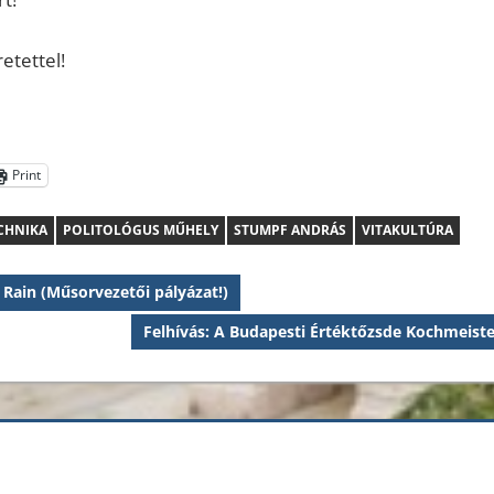
etettel!
Print
CHNIKA
POLITOLÓGUS MŰHELY
STUMPF ANDRÁS
VITAKULTÚRA
 Rain (Műsorvezetői pályázat!)
Next
Felhívás: A Budapesti Értéktőzsde Kochmeister
Post: