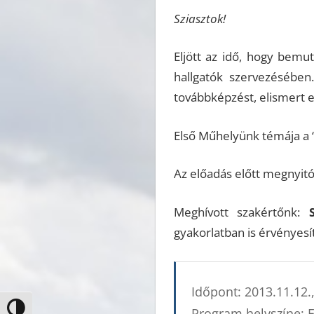
Sziasztok!
Eljött az idő, hogy bem
hallgatók szervezésében
továbbképzést, elismert e
Első Műhelyünk témája a “
Az előadás előtt megnyi
Meghívott szakértőnk:
gyakorlatban is érvényesí
Időpont: 2013.11.12.
Nagy kontraszt váltása
Program helyszíne: EL