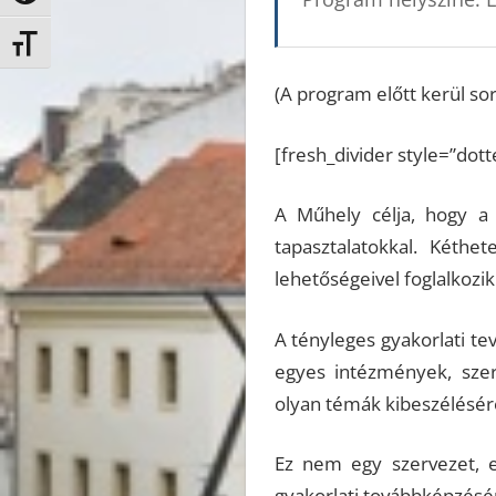
Betűméret váltása
(A program előtt kerül so
[fresh_divider style=”dott
A Műhely célja, hogy a 
tapasztalatokkal. Kéthe
lehetőségeivel foglalkozik
A tényleges gyakorlati t
egyes intézmények, sze
olyan témák kibeszélésére
Ez nem egy szervezet, e
gyakorlati továbbképzésér