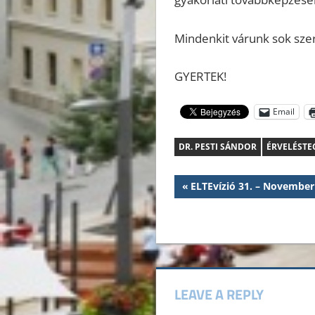
Mindenkit várunk sok szer
GYERTEK!
Email
DR. PESTI SÁNDOR
ÉRVELÉSTE
Bejegyzés
Previous
ELTEvízió 31. – November
Post:
navigáció
LEAVE A REPLY