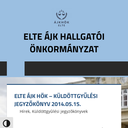
Skip
to
content
ELTE ÁJK HALLGATÓI
ÖNKORMÁNYZAT
ELTE
Állam-
és
Jogtudományi
Kar
ELTE ÁJK HÖK – KÜLDÖTTGYŰLÉSI
Hallgatói
JEGYZŐKÖNYV 2014.05.15.
Önkormányzat
2014. május 16.
ELTE ÁJK HÖK
Hírek
,
Küldöttgyûlési jegyzõkönyvek
ELTE
ÁJK
Nagy kontraszt váltása
HÖK