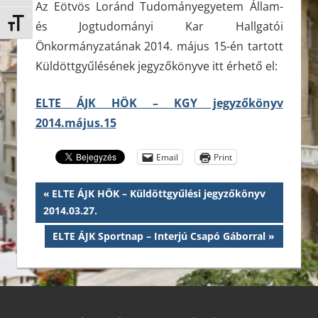
Az Eötvös Loránd Tudományegyetem Állam-
és Jogtudományi Kar Hallgatói
Betűméret váltása
Önkormányzatának 2014. május 15-én tartott
Küldöttgyűlésének jegyzőkönyve itt érhető el:
ELTE ÁJK HÖK – KGY jegyzőkönyv
2014.május.15
Email
Print
Bejegyzés
Previous
ELTE ÁJK HÖK – Küldöttgyűlési jegyzőkönyv
Post:
2014.03.27.
navigáció
Next
ELTE ÁJK Sportnap – Interjú Csapó Gáborral
Post: