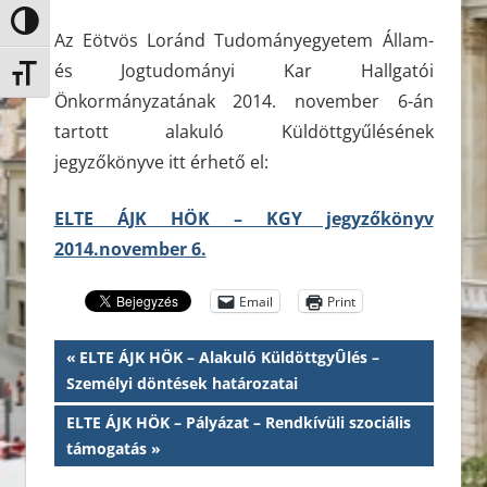
Nagy kontraszt váltása
Az Eötvös Loránd Tudományegyetem Állam-
és Jogtudományi Kar Hallgatói
Betűméret váltása
Önkormányzatának 2014. november 6-án
tartott alakuló Küldöttgyűlésének
jegyzőkönyve itt érhető el:
ELTE ÁJK HÖK – KGY jegyzőkönyv
2014.november 6.
Email
Print
Bejegyzés
Previous
ELTE ÁJK HÖK – Alakuló KüldöttgyÛlés –
Post:
Személyi döntések határozatai
navigáció
Next
ELTE ÁJK HÖK – Pályázat – Rendkívüli szociális
Post:
támogatás