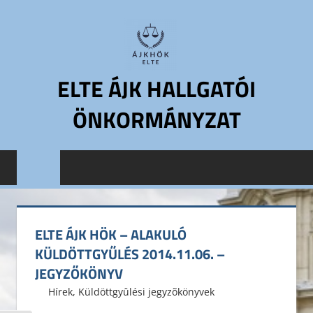
Skip
to
content
ELTE ÁJK HALLGATÓI
ÖNKORMÁNYZAT
ELTE
Állam-
és
Jogtudományi
Kar
ELTE ÁJK HÖK – ALAKULÓ
Hallgatói
KÜLDÖTTGYŰLÉS 2014.11.06. –
Önkormányzat
JEGYZŐKÖNYV
ELTE
2014. november 14.
ELTE ÁJK HÖK
Hírek
,
Küldöttgyûlési jegyzõkönyvek
ÁJK
HÖK