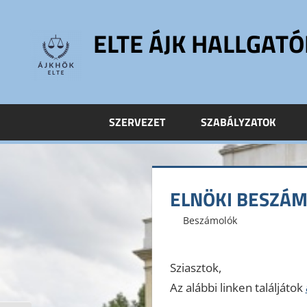
Skip
to
ELTE ÁJK HALLGAT
content
ELTE
Állam-
és
SZERVEZET
SZABÁLYZATOK
Jogtudományi
Kar
Hallgatói
Önkormányzat
ELNÖKI BESZÁM
ELTE
ÁJK
2016. június 13.
ELTE ÁJK HÖK
Beszámolók
HÖK
Sziasztok,
Az alábbi linken találjátok