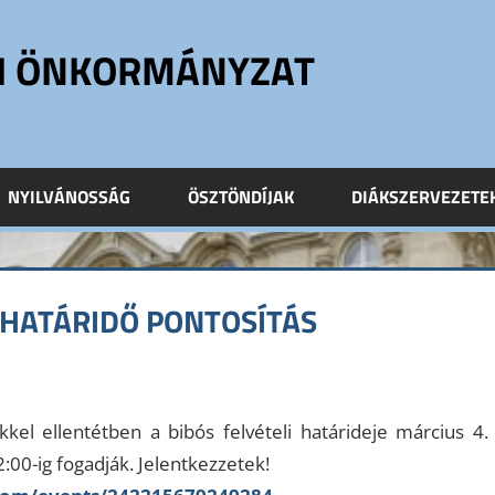
ÓI ÖNKORMÁNYZAT
NYILVÁNOSSÁG
ÖSZTÖNDÍJAK
DIÁKSZERVEZETE
I HATÁRIDŐ PONTOSÍTÁS
Leave a comment
el ellentétben a bibós felvételi határideje március 4. 
:00-ig fogadják. Jelentkezzetek!