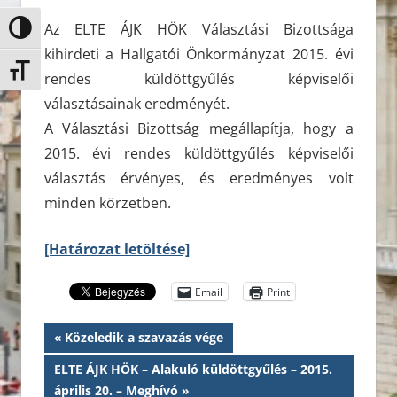
Az ELTE ÁJK HÖK Választási Bizottsága
Nagy kontraszt váltása
kihirdeti a Hallgatói Önkormányzat 2015. évi
Betűméret váltása
rendes küldöttgyűlés képviselői
választásainak eredményét.
A Választási Bizottság megállapítja, hogy a
2015. évi rendes küldöttgyűlés képviselői
választás érvényes, és eredményes volt
minden körzetben.
[Határozat letöltése]
Email
Print
Bejegyzés
Previous
Közeledik a szavazás vége
Post:
navigáció
Next
ELTE ÁJK HÖK – Alakuló küldöttgyűlés – 2015.
Post:
április 20. – Meghívó