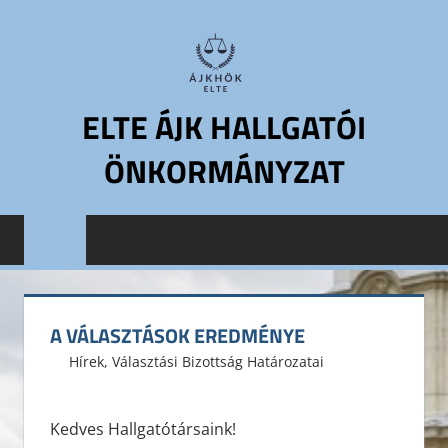
Skip
to
content
ELTE ÁJK HALLGATÓI
ÖNKORMÁNYZAT
ELTE
Állam-
és
Jogtudományi
Kar
A VÁLASZTÁSOK EREDMÉNYE
Hallgatói
2015. április 5.
ELTE ÁJK HÖK
Hírek
,
Választási Bizottság Határozatai
Önkormányzat
ELTE
ÁJK
Kedves Hallgatótársaink!
HÖK