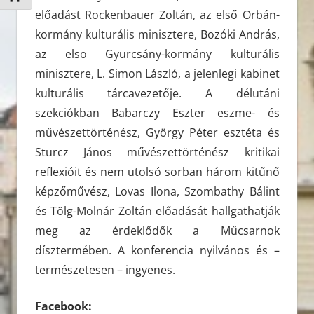
előadást Rockenbauer Zoltán, az első Orbán-
kormány kulturális minisztere, Bozóki András,
az elso Gyurcsány-kormány kulturális
minisztere, L. Simon László, a jelenlegi kabinet
kulturális tárcavezetője. A délutáni
szekciókban Babarczy Eszter eszme- és
művészettörténész, György Péter esztéta és
Sturcz János művészettörténész kritikai
reflexióit és nem utolsó sorban három kitűnő
képzőművész, Lovas Ilona, Szombathy Bálint
és Tölg-Molnár Zoltán előadását hallgathatják
meg az érdeklődők a Műcsarnok
dísztermében. A konferencia nyilvános és –
természetesen – ingyenes.
Facebook: