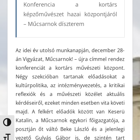
Konferencia a kortárs
képzőművészet hazai központjáról
– Műcsarnok díszterem
Az idei év utolsó munkanapján, december 28-
án Vigyázat, Műcsarnok! – újra címmel rendez
konferenciát a kortárs művészeti központ.
Négy szekcióban tartanak előadásokat a
kultúrpolitika, az intézményvezetés, a kritikai
reflexiók és a művészeti közélet aktuális
kérdéseiről, ezeket minden esetben vita követi
majd. A felkért előadók között van Keserü
Katalin, a Műcsarnok egykori főigazgatója, a
Nagy kontraszt váltása
posztján őt váltó Beke László és a jelenlegi
vezető Gulyás Gábor is, de szintén tart
Betűméret váltása