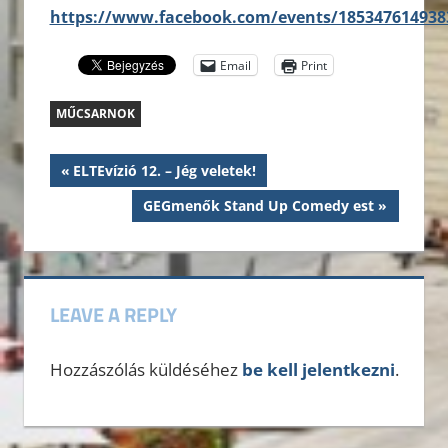
https://www.facebook.com/events/185347614938
Email
Print
MŰCSARNOK
Bejegyzés
Previous
ELTEvízió 12. – Jég veletek!
Post:
navigáció
Next
GEGmenők Stand Up Comedy est
Post:
LEAVE A REPLY
Hozzászólás küldéséhez
be kell jelentkezni
.