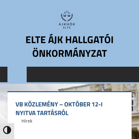
Skip
to
content
ELTE ÁJK HALLGATÓI
ÖNKORMÁNYZAT
ELTE
Állam-
és
Jogtudományi
Kar
VB KÖZLEMÉNY – OKTÓBER 12-I
Hallgatói
NYITVA TARTÁSRÓL
Önkormányzat
2016. október 11.
ELTE ÁJK HÖK
Hírek
ELTE
ÁJK
Nagy kontraszt váltása
HÖK