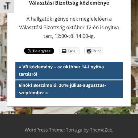
Választási Bizottság közleménye
Betűméret váltása
A hallgatók igényeinek megfelelően a
Választási Bizottság október 12-én is nyitva
tart, 12:00-től 14:00-ig.
Email
Print
Bejegyzés
Previous
VB közlemény – az október 14-i nyitva
Post:
tartásról
navigáció
Next
Elnöki Beszámoló, 2016 július-augusztus-
Post:
szeptember
WordPress Theme: Tortuga by ThemeZee.