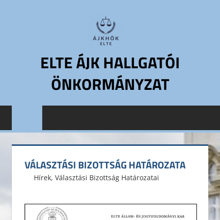
Skip
to
content
ELTE ÁJK HALLGATÓI
ÖNKORMÁNYZAT
ELTE
Állam-
és
Jogtudományi
Kar
VÁLASZTÁSI BIZOTTSÁG HATÁROZATA
Hallgatói
2017. november 6.
ELTE ÁJK HÖK
Hírek
,
Választási Bizottság Határozatai
Önkormányzat
ELTE
ÁJK
HÖK