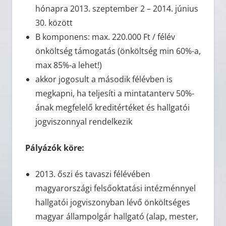
hónapra 2013. szeptember 2 – 2014. június
30. között
B komponens: max. 220.000 Ft / félév
önköltség támogatás (önköltség min 60%-a,
max 85%-a lehet!)
akkor jogosult a második félévben is
megkapni, ha teljesíti a mintatanterv 50%-
ának megfelelő kreditértéket és hallgatói
jogviszonnyal rendelkezik
Pályázók köre:
2013. őszi és tavaszi félévében
magyarországi felsőoktatási intézménnyel
hallgatói jogviszonyban lévő önköltséges
magyar állampolgár hallgató (alap, mester,