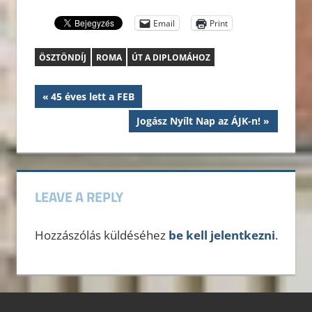
Email
Print
ÖSZTÖNDÍJ
ROMA
ÚT A DIPLOMÁHOZ
Bejegyzés
Previous
45 éves lett a FEB
Post:
navigáció
Next
Jogász Nyílt Nap az ÁJK-n!
Post:
LEAVE A REPLY
Hozzászólás küldéséhez
be kell jelentkezni
.