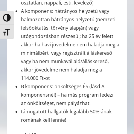
osztatlan, nappali, esti, levelező)
A komponens: hátrányos helyzetű vagy
Nagy kontraszt váltása
halmozottan hátrányos helyzetű (nemzeti
felsőoktatási törvény alapján) vagy
Betűméret váltása
utógondozásban részesül; ha 25 év feletti
akkor ha havi jövedelme nem haladja meg a
minimálbért vagy regisztrált álláskereső
vagy ha nem munkavállaló/álláskereső,
akkor jövedelme nem haladja meg a
114.000 Ft-ot
B komponens: önköltséges ÉS (lásd A
komponensnél) – ha más program fedezi
az önköltséget, nem pályázhat!
támogatott hallgatók legalább 50%-ának
romának kell lennie!