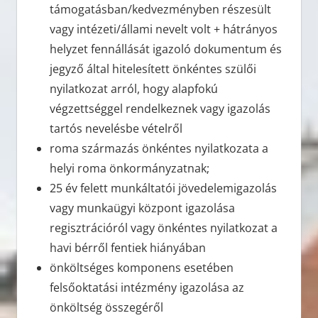
támogatásban/kedvezményben részesült
vagy intézeti/állami nevelt volt + hátrányos
helyzet fennállását igazoló dokumentum és
jegyző által hitelesített önkéntes szülői
nyilatkozat arról, hogy alapfokú
végzettséggel rendelkeznek vagy igazolás
tartós nevelésbe vételről
roma származás önkéntes nyilatkozata a
helyi roma önkormányzatnak;
25 év felett munkáltatói jövedelemigazolás
vagy munkaügyi központ igazolása
regisztrációról vagy önkéntes nyilatkozat a
havi bérről fentiek hiányában
önköltséges komponens esetében
felsőoktatási intézmény igazolása az
önköltség összegéről