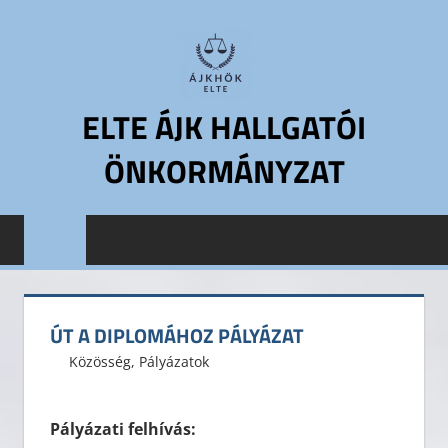
Skip
to
content
ELTE ÁJK HALLGATÓI
ÖNKORMÁNYZAT
ELTE
Állam-
és
Jogtudományi
Kar
ÚT A DIPLOMÁHOZ PÁLYÁZAT
Hallgatói
2013. november 27.
ELTE ÁJK HÖK
Közösség
,
Pályázatok
Leave a comment
Önkormányzat
ELTE
ÁJK
Pályázati felhívás:
HÖK