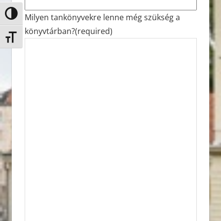
Nagy kontraszt váltása
Milyen tankönyvekre lenne még szükség a
könyvtárban?
(required)
Betűméret váltása