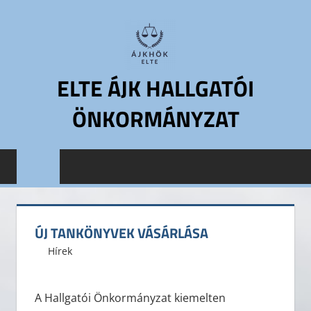
Skip
to
content
ELTE ÁJK HALLGATÓI
ÖNKORMÁNYZAT
ELTE
Állam-
és
Jogtudományi
Kar
ÚJ TANKÖNYVEK VÁSÁRLÁSA
Hallgatói
2015. május 1.
ELTE ÁJK HÖK
Hírek
Önkormányzat
ELTE
ÁJK
A Hallgatói Önkormányzat kiemelten
HÖK