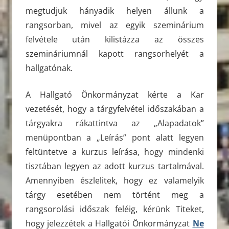
megtudjuk hányadik helyen állunk a
rangsorban, mivel az egyik szeminárium
felvétele után kilistázza az összes
szemináriumnál kapott rangsorhelyét a
hallgatónak.
A Hallgató Önkormányzat kérte a Kar
vezetését, hogy a tárgyfelvétel időszakában a
tárgyakra rákattintva az „Alapadatok”
menüpontban a „Leírás” pont alatt legyen
feltüntetve a kurzus leírása, hogy mindenki
tisztában legyen az adott kurzus tartalmával.
Amennyiben észlelitek, hogy ez valamelyik
tárgy esetében nem történt meg a
rangsorolási időszak feléig, kérünk Titeket,
hogy jelezzétek a Hallgatói Önkormányzat
Ne