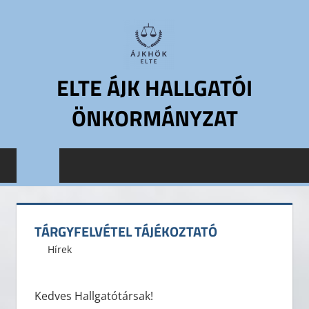
Skip
to
content
ELTE ÁJK HALLGATÓI
ÖNKORMÁNYZAT
ELTE
Állam-
és
Jogtudományi
Kar
TÁRGYFELVÉTEL TÁJÉKOZTATÓ
Hallgatói
2016. január 29.
ELTE ÁJK HÖK
Hírek
Önkormányzat
ELTE
ÁJK
Kedves Hallgatótársak!
HÖK