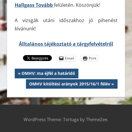
Hallgass Tovább
felületén. Köszönjük!
A vizsgák utáni időszakhoz jó pihenést
kívánunk!
Álltalános tájékoztató a tárgyfelvételről
Email
Print
Bejegyzés
Previous
OMHV: ma éjfél a határidő
Post:
navigáció
Next
OMHV kitöltési arányok 2015/16/1 félév
Post:
WordPress Theme: Tortuga by ThemeZee.