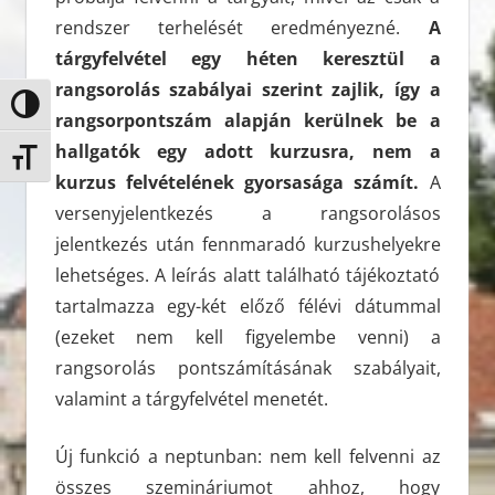
rendszer terhelését eredményezné.
A
tárgyfelvétel egy héten keresztül a
rangsorolás szabályai szerint zajlik, így a
Nagy kontraszt váltása
rangsorpontszám alapján kerülnek be a
hallgatók egy adott kurzusra, nem a
Betűméret váltása
kurzus felvételének gyorsasága számít.
A
versenyjelentkezés a rangsorolásos
jelentkezés után fennmaradó kurzushelyekre
lehetséges. A leírás alatt található tájékoztató
tartalmazza egy-két előző félévi dátummal
(ezeket nem kell figyelembe venni) a
rangsorolás pontszámításának szabályait,
valamint a tárgyfelvétel menetét.
Új funkció a neptunban: nem kell felvenni az
összes szemináriumot ahhoz, hogy