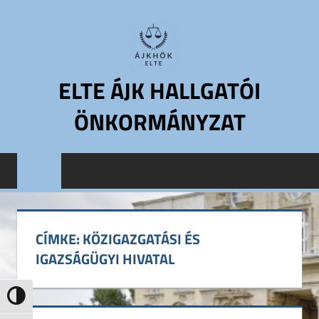
Skip
to
content
ELTE ÁJK HALLGATÓI
ÖNKORMÁNYZAT
ELTE
Állam-
és
Jogtudományi
Kar
CÍMKE:
KÖZIGAZGATÁSI ÉS
Hallgatói
IGAZSÁGÜGYI HIVATAL
Önkormányzat
ELTE
ÁJK
Nagy kontraszt váltása
HÖK