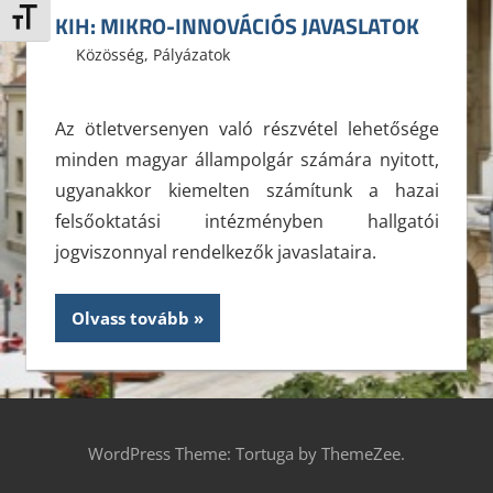
KIH: MIKRO-INNOVÁCIÓS JAVASLATOK
Betűméret váltása
2013. november 16.
ELTE ÁJK HÖK
Közösség
,
Pályázatok
Leave a comment
Az ötletversenyen való részvétel lehetősége
minden magyar állampolgár számára nyitott,
ugyanakkor kiemelten számítunk a hazai
felsőoktatási intézményben hallgatói
jogviszonnyal rendelkezők javaslataira.
Olvass tovább
WordPress Theme: Tortuga by ThemeZee.