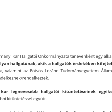
dományi Kar Hallgatói Önkormányzata tanévenként egy al
olyan hallgatónak, akik a hallgatók érdekében kifejt
k
, valamint az Eötvös Loránd Tudományegyetem Állam
endelkeznek/rendelkeztek.
 kar legnevesebb hallgatói kitüntetéseinek egyik
bi kitüntetéssel együtt.