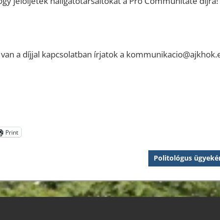
hogy jelöljétek hallgatótársaitokat a Pro Communitate díjra!
an a díjjal kapcsolatban írjatok a kommunikacio@ajkhok.e
Print
Next
Politológus ügyekér
Post: