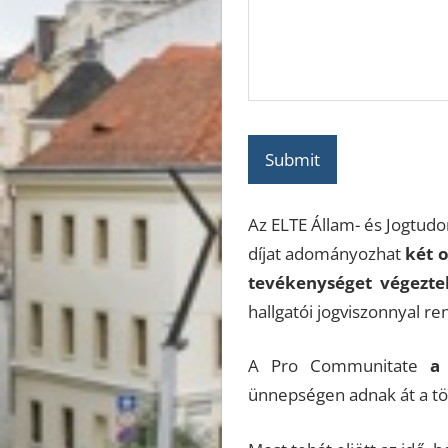
Submit
Az ELTE Állam- és Jogtu
díjat adományozhat
két 
tevékenységet végezte
hallgatói jogviszonnyal r
A Pro Communitate
a
ünnepségen adnak át a töb