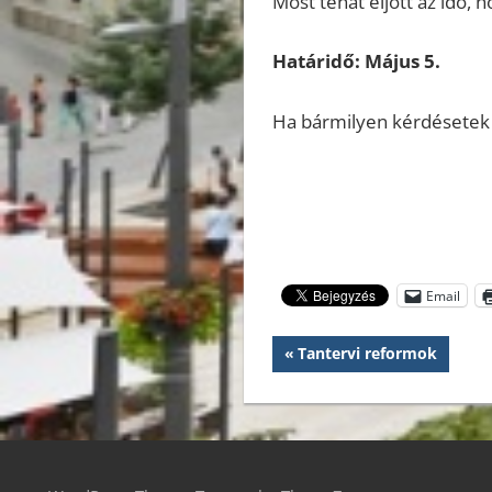
Most tehát eljött az idő, 
Határidő: Május 5.
Ha bármilyen kérdésetek v
Email
Bejegyzés
Previous
Tantervi reformok
Post:
navigáció