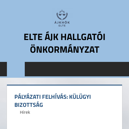
Skip
to
content
ELTE ÁJK HALLGATÓI
ÖNKORMÁNYZAT
ELTE
Állam-
és
Jogtudományi
Kar
PÁLYÁZATI FELHÍVÁS: KÜLÜGYI
Hallgatói
BIZOTTSÁG
Önkormányzat
2016. március 3.
ELTE ÁJK HÖK
Hírek
ELTE
ÁJK
HÖK