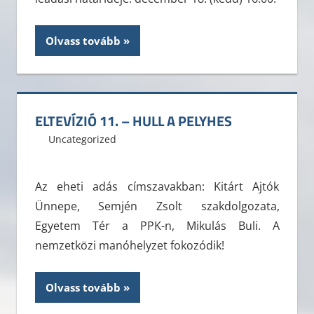
Olvass tovább
ELTEVÍZIÓ 11. – HULL A PELYHES
2012. december 10.
ELTE ÁJK HÖK
Uncategorized
Leave a comment
Az eheti adás címszavakban: Kitárt Ajtók
Ünnepe, Semjén Zsolt szakdolgozata,
Egyetem Tér a PPK-n, Mikulás Buli. A
nemzetközi manóhelyzet fokozódik!
Olvass tovább