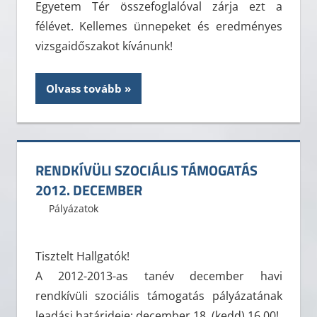
Egyetem Tér összefoglalóval zárja ezt a
félévet. Kellemes ünnepeket és eredményes
vizsgaidőszakot kívánunk!
Olvass tovább
RENDKÍVÜLI SZOCIÁLIS TÁMOGATÁS
2012. DECEMBER
2012. december 12.
ELTE ÁJK HÖK
Pályázatok
Leave a comment
Tisztelt Hallgatók!
A 2012-2013-as tanév december havi
rendkívüli szociális támogatás pályázatának
leadási határideje: december 18. (kedd) 16.00!