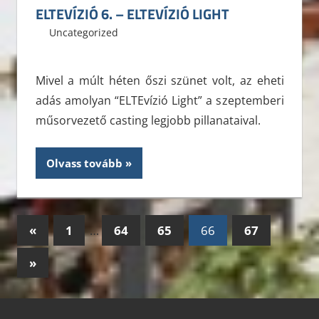
ELTEVÍZIÓ 6. – ELTEVÍZIÓ LIGHT
2012. november 5.
ELTE ÁJK HÖK
Uncategorized
Leave a comment
Mivel a múlt héten őszi szünet volt, az eheti
adás amolyan “ELTEvízió Light” a szeptemberi
műsorvezető casting legjobb pillanataival.
Olvass tovább
Bejegyzések
Previous
«
1
…
64
65
66
67
Posts
lapozása
Next
»
Posts