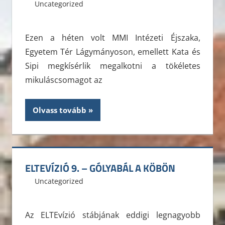
2012. december 3.
ELTE ÁJK HÖK
Uncategorized
Leave a comment
Ezen a héten volt MMI Intézeti Éjszaka,
Egyetem Tér Lágymányoson, emellett Kata és
Sipi megkísérlik megalkotni a tökéletes
mikuláscsomagot az
Olvass tovább
ELTEVÍZIÓ 9. – GÓLYABÁL A KÖBÖN
2012. november 26.
ELTE ÁJK HÖK
Uncategorized
Leave a comment
Az ELTEvízió stábjának eddigi legnagyobb