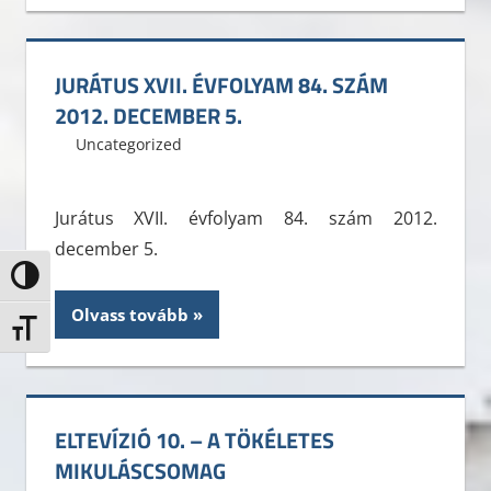
JURÁTUS XVII. ÉVFOLYAM 84. SZÁM
2012. DECEMBER 5.
2012. december 5.
ELTE ÁJK HÖK
Uncategorized
Leave a comment
Jurátus XVII. évfolyam 84. szám 2012.
december 5.
Nagy kontraszt váltása
Olvass tovább
Betűméret váltása
ELTEVÍZIÓ 10. – A TÖKÉLETES
MIKULÁSCSOMAG