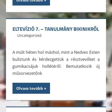
Olvass tovább
ELTEVÍZIÓ 7. – TANULMÁNY BIKINIKRŐL
2012. november 12.
ELTE ÁJK HÖK
Uncategorized
Leave a comment
A múlt héten hol máshol, mint a Nedves Esten
buliztunk és kérdezgettük a résztvevőket a
gumikacsájuk hollétéről. Bemutatkozik új
műsorvezetőnk
Olvass tovább