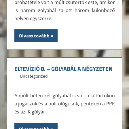
próbatétele volt a múlt csütörtök este, amikor
is három gólyabál zajlott három különböző
helyen egyszerre.
Olvass tovább
ELTEVÍZIÓ 8. – GÓLYABÁL A NÉGYZETEN
2012. november 20.
ELTE ÁJK HÖK
Uncategorized
Leave a comment
A múlt héten két gólyabál is volt: csütörtökön
a jogászok és a politológusok, pénteken a PPK
és az IK gólyái