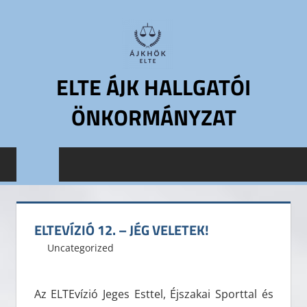
Skip
to
content
ELTE ÁJK HALLGATÓI
ÖNKORMÁNYZAT
ELTE
Állam-
és
Jogtudományi
Kar
ELTEVÍZIÓ 12. – JÉG VELETEK!
Hallgatói
2012. december 17.
ELTE ÁJK HÖK
Uncategorized
Leave a comment
Önkormányzat
ELTE
ÁJK
Az ELTEvízió Jeges Esttel, Éjszakai Sporttal és
HÖK