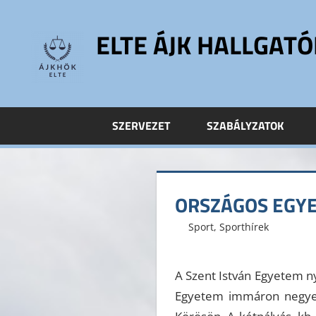
Skip
to
ELTE ÁJK HALLGAT
content
ELTE
Állam-
és
SZERVEZET
SZABÁLYZATOK
Jogtudományi
Kar
Hallgatói
Önkormányzat
ORSZÁGOS EGYE
ELTE
ÁJK
2015. május 19.
ELTE ÁJK HÖK
Sport
,
Sporthírek
HÖK
A Szent István Egyetem nyá
Egyetem immáron negyedi