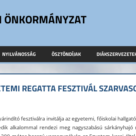
ÓI ÖNKORMÁNYZAT
NYILVÁNOSSÁG
ÖSZTÖNDÍJAK
DIÁKSZERVEZETE
TEMI REGATTA FESZTIVÁL SZARVAS
rindító fesztiválra invitálja az egyetemi, főiskolai hallgató
k alkalommal rendezi meg nagyszabású sárkányhajó reg