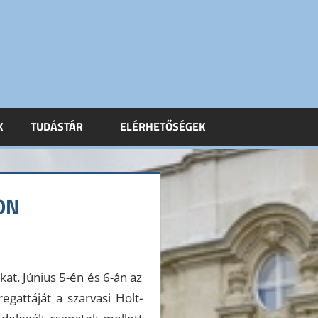
K
TUDÁSTÁR
ELÉRHETŐSÉGEK
ON
kat. Június 5-én és 6-án az
attáját a szarvasi Holt-