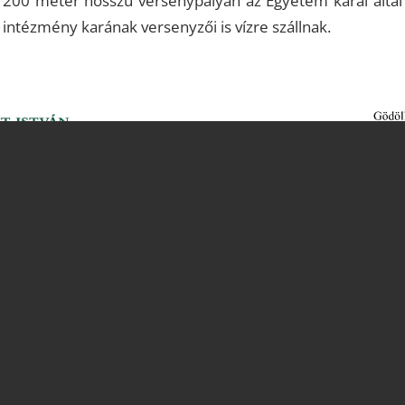
. 200 méter hosszú versenypályán az Egyetem karai által 
intézmény karának versenyzői is vízre szállnak.