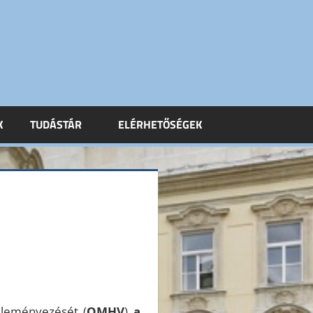
K
TUDÁSTÁR
ELÉRHETŐSÉGEK
éleményezését (
OMHV
)
a