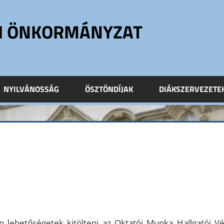
ÓI ÖNKORMÁNYZAT
NYILVÁNOSSÁG
ÖSZTÖNDÍJAK
DIÁKSZERVEZETE
 lehetőségetek kitölteni az Oktatói Munka Hallgatói V