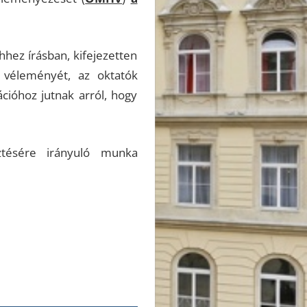
hhez írásban, kifejezetten
t véleményét, az oktatók
cióhoz jutnak arról, hogy
ztésére irányuló munka