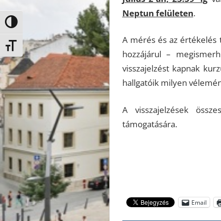
Neptun felületen
.
Nagy kontraszt váltása
A mérés és az értékelés t
Betűméret váltása
hozzájárul – megismerhe
visszajelzést kapnak kur
hallgatóik milyen vélemén
A visszajelzések össz
támogatására.
Email