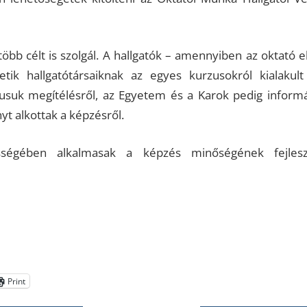
öbb célt is szolgál. A hallgatók – amennyiben az oktató e
tik hallgatótársaiknak az egyes kurzusokról kialakul
zusuk megítélésről, az Egyetem és a Karok pedig informá
yt alkottak a képzésről.
ességében alkalmasak a képzés minőségének fejles
Print