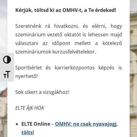
Kérjük, töltsd ki az OMHV-t, a Te érdeked!
Szeretnénk rá hivatkozni, és elérni, hogy
szeminárium vezető oktatót is lehessen majd
választani az időpont mellett a kötelező
szemináriumok kurzusfelvételekor.
Nagy kontraszt váltása
Sportbérlet és karrierközpontos képzés is
Betűméret váltása
nyerhető!
Sok sikert a vizsgákhoz!
ELTE ÁJK HÖK
ELTE Online
–
OMHV: ne csak nyavajogj,
tölts!