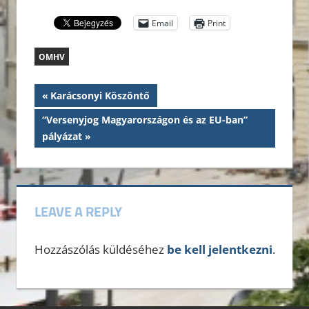
Email
Print
OMHV
Bejegyzés
Previous
Karácsonyi Köszöntő
Post:
navigáció
Next
“Versenyjog Magyarországon és az EU-ban”
Post:
pályázat
LEAVE A REPLY
Hozzászólás küldéséhez
be kell jelentkezni
.