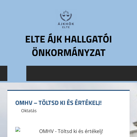
Skip
to
content
ELTE ÁJK HALLGATÓI
ÖNKORMÁNYZAT
ELTE
Állam-
és
Jogtudományi
Kar
OMHV – TÖLTSD KI ÉS ÉRTÉKELJ!
Hallgatói
2014. január 4.
ELTE ÁJK HÖK
Oktatás
Leave a comment
Önkormányzat
ELTE
ÁJK
HÖK