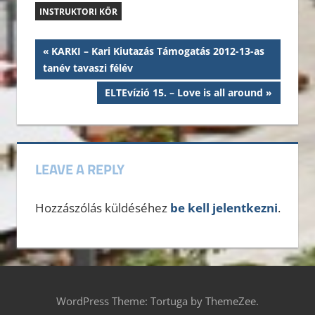
INSTRUKTORI KÖR
Bejegyzés
Previous
KARKI – Kari Kiutazás Támogatás 2012-13-as
Post:
tanév tavaszi félév
navigáció
Next
ELTEvízió 15. – Love is all around
Post:
LEAVE A REPLY
Hozzászólás küldéséhez
be kell jelentkezni
.
WordPress Theme: Tortuga by ThemeZee.