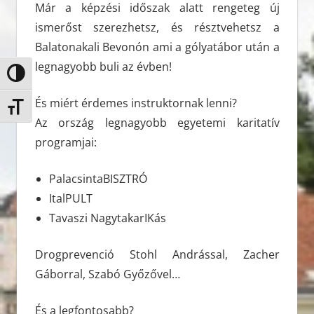
Már a képzési időszak alatt rengeteg új
ismerőst szerezhetsz, és résztvehetsz a
Balatonakali Bevonón ami a gólyatábor után a
legnagyobb buli az évben!
Nagy kontraszt váltása
És miért érdemes instruktornak lenni?
Betűméret váltása
Az ország legnagyobb egyetemi karitatív
programjai:
PalacsintaBISZTRÓ
ItalPULT
Tavaszi NagytakarIKás
Drogprevenció Stohl Andrással, Zacher
Gáborral, Szabó Győzővel…
És a legfontosabb?