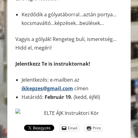
Kezdődik a gólyatáborral…aztán portya…
kocsmaváltó…képzések…beülések…
Vagyis a gólyák! Rengeteg buli, ismeretség…
Hidd el, megéri!
Jelentkezz Te is instruktornak!
Jelentkezés: e-mailben az
ikkepzes@gmail.com
címen
Határidő:
Február 19.
(kedd, éjfél)
Email
Print