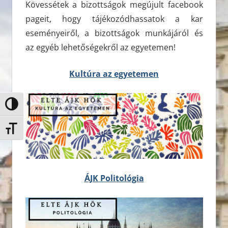
Kövessétek a bizottságok megújult facebook
pageit, hogy tájékozódhassatok a kar
eseményeiről, a bizottságok munkájáról és
az egyéb lehetőségekről az egyetemen!
Kultúra az egyetemen
Nagy kontraszt váltása
Betűméret váltása
ÁJK Politológia