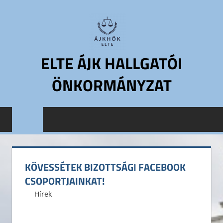
Skip
to
content
ELTE ÁJK HALLGATÓI
ÖNKORMÁNYZAT
ELTE
Állam-
és
Jogtudományi
Kar
KÖVESSÉTEK BIZOTTSÁGI FACEBOOK
Hallgatói
CSOPORTJAINKAT!
Önkormányzat
2016. augusztus 14.
ELTE ÁJK HÖK
Hírek
ELTE
ÁJK
HÖK