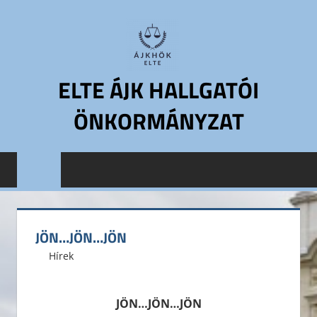
Skip
to
content
ELTE ÁJK HALLGATÓI
ÖNKORMÁNYZAT
ELTE
Állam-
és
Jogtudományi
Kar
JÖN…JÖN…JÖN
Hallgatói
2015. szeptember 25.
ELTE ÁJK HÖK
Hírek
Önkormányzat
ELTE
ÁJK
JÖN…JÖN…JÖN
HÖK