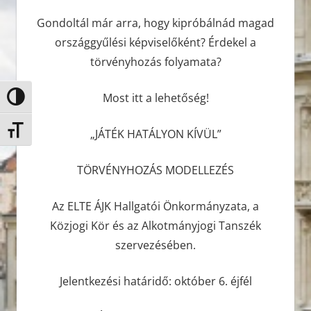
Gondoltál már arra, hogy kipróbálnád magad
országgyűlési képviselőként? Érdekel a
törvényhozás folyamata?
Most itt a lehetőség!
Nagy kontraszt váltása
Betűméret váltása
„JÁTÉK HATÁLYON KÍVÜL”
TÖRVÉNYHOZÁS MODELLEZÉS
Az ELTE ÁJK Hallgatói Önkormányzata, a
Közjogi Kör és az Alkotmányjogi Tanszék
szervezésében.
Jelentkezési határidő: október 6. éjfél