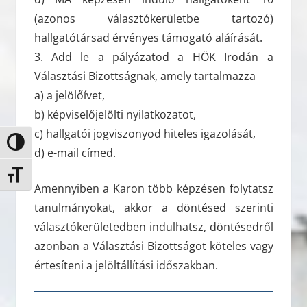
(azonos választókerületbe tartozó)
hallgatótársad érvényes támogató aláírását.
3. Add le a pályázatod a HÖK Irodán a
Választási Bizottságnak, amely tartalmazza
a) a jelölőívet,
b) képviselőjelölti nyilatkozatot,
c) hallgatói jogviszonyod hiteles igazolását,
Nagy kontraszt váltása
d) e-mail címed.
Betűméret váltása
Amennyiben a Karon több képzésen folytatsz
tanulmányokat, akkor a döntésed szerinti
választókerületedben indulhatsz, döntésedről
azonban a Választási Bizottságot köteles vagy
értesíteni a jelöltállítási időszakban.