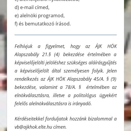
d) e-mail címed,
e) alelnöki programod,
f) és bemutatkozó írásod.
Felhívjuk a figyelmet, hogy az ÁJK HÖK
Alapszabály 21.§ (4) bekezdése értelmében a
képviselőjelölti jelöléshez szükséges aláírásgyűjtés
a képviselőjelölt által személyesen folyik. Jelen
rendelkezés az ÁJK HÖK Alapszabály 45/A. § (9)
bekezdése, valamint a 78/A. § értelmében az
elnökválasztásra, illetve a politológus ügyekért
felelős alelnökválasztásra is irányadó.
Kérdéseitekkel forduljatok hozzánk bizalommal a
vb@ajkhok.elte.hu címen.