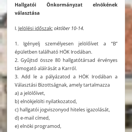
Hallgatói Önkormányzat elnökének
választása
I.
Jelölési időszak:
október 10-14.
1. Igényelj személyesen jelölőívet a “B”
épületben található HÖK Irodában.
2. Gyűjtsd össze 80 hallgatótársad érvényes
támogató aláírását a Karról.
3. Add le a pályázatod a HÖK Irodában a
Választási Bizottságnak, amely tartalmazza
a) a jelölőívet,
b) elnökjelölti nyilatkozatod,
c) hallgatói jogviszonyod hiteles igazolását,
d) e-mail címed,
e) elnöki programod,