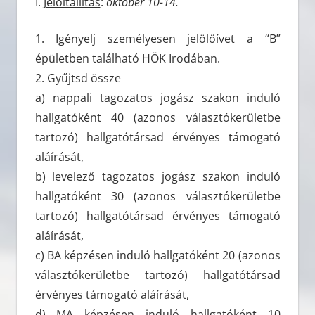
I.
Jelöltállítás
:
október 10-14.
1. Igényelj személyesen jelölőívet a “B”
épületben található HÖK Irodában.
2. Gyűjtsd össze
a) nappali tagozatos jogász szakon induló
hallgatóként 40 (azonos választókerületbe
tartozó) hallgatótársad érvényes támogató
aláírását,
b) levelező tagozatos jogász szakon induló
hallgatóként 30 (azonos választókerületbe
tartozó) hallgatótársad érvényes támogató
aláírását,
c) BA képzésen induló hallgatóként 20 (azonos
választókerületbe tartozó) hallgatótársad
érvényes támogató aláírását,
d) MA képzésen induló hallgatóként 10