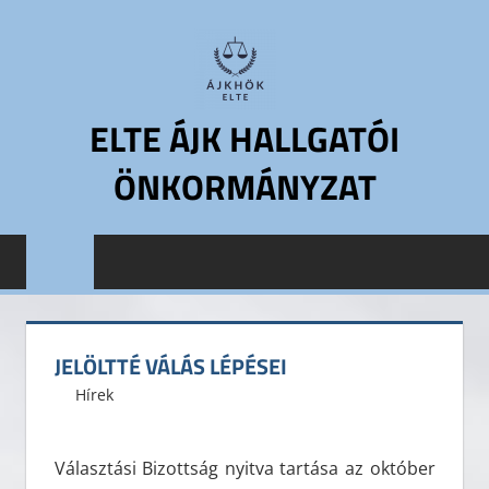
Skip
to
content
ELTE ÁJK HALLGATÓI
ÖNKORMÁNYZAT
ELTE
Állam-
és
Jogtudományi
Kar
JELÖLTTÉ VÁLÁS LÉPÉSEI
Hallgatói
2016. október 2.
ELTE ÁJK HÖK
Hírek
Önkormányzat
ELTE
ÁJK
Választási Bizottság nyitva tartása az október
HÖK