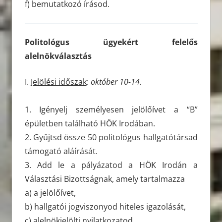
f) bemutatkozó írásod.
Politológus ügyekért felelős
alelnökválasztás
I.
Jelölési időszak
:
október 10-14.
1. Igényelj személyesen jelölőívet a “B”
épületben található HÖK Irodában.
2. Gyűjtsd össze 50 politológus hallgatótársad
támogató aláírását.
3. Add le a pályázatod a HÖK Irodán a
Választási Bizottságnak, amely tartalmazza
a) a jelölőívet,
b) hallgatói jogviszonyod hiteles igazolását,
c) alelnökjelölti nyilatkozatod,