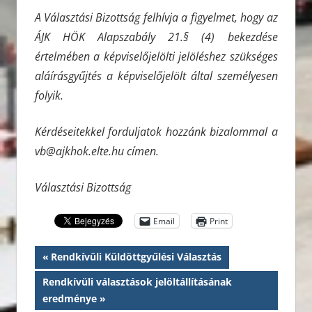
A Választási Bizottság felhívja a figyelmet, hogy az
ÁJK HÖK Alapszabály 21.§ (4) bekezdése
értelmében a képviselőjelölti jelöléshez szükséges
aláírásgyűjtés a képviselőjelölt által személyesen
folyik.
Kérdéseitekkel forduljatok hozzánk bizalommal a
vb@ajkhok.elte.hu címen.
Választási Bizottság
Email
Print
Bejegyzés
Previous
Rendkívüli Küldöttgyűlési Választás
Post:
navigáció
Next
Rendkívüli választások jelöltállításának
Post:
eredménye