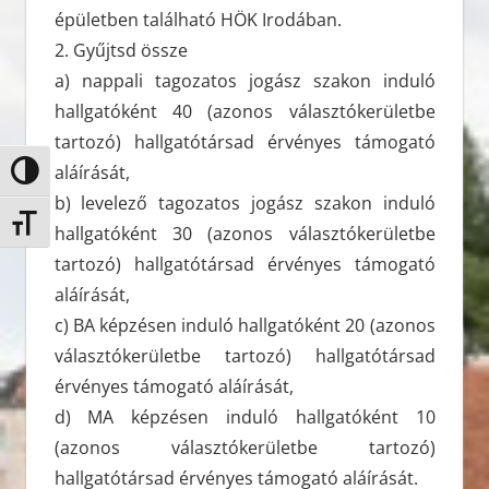
épületben található HÖK Irodában.
2. Gyűjtsd össze
a) nappali tagozatos jogász szakon induló
hallgatóként 40 (azonos választókerületbe
tartozó) hallgatótársad érvényes támogató
aláírását,
Nagy kontraszt váltása
b) levelező tagozatos jogász szakon induló
Betűméret váltása
hallgatóként 30 (azonos választókerületbe
tartozó) hallgatótársad érvényes támogató
aláírását,
c) BA képzésen induló hallgatóként 20 (azonos
választókerületbe tartozó) hallgatótársad
érvényes támogató aláírását,
d) MA képzésen induló hallgatóként 10
(azonos választókerületbe tartozó)
hallgatótársad érvényes támogató aláírását.