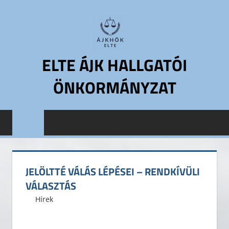
Skip
to
content
ELTE ÁJK HALLGATÓI
ÖNKORMÁNYZAT
ELTE
Állam-
és
Jogtudományi
Kar
JELÖLTTÉ VÁLÁS LÉPÉSEI – RENDKÍVÜLI
Hallgatói
VÁLASZTÁS
Önkormányzat
2017. március 7.
ELTE ÁJK HÖK
Hírek
ELTE
ÁJK
HÖK