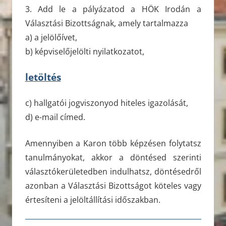
3. Add le a pályázatod a HÖK Irodán a
Választási Bizottságnak, amely tartalmazza
a) a jelölőívet,
b) képviselőjelölti nyilatkozatot,
letöltés
c) hallgatói jogviszonyod hiteles igazolását,
d) e-mail címed.
Amennyiben a Karon több képzésen folytatsz
tanulmányokat, akkor a döntésed szerinti
választókerületedben indulhatsz, döntésedről
azonban a Választási Bizottságot köteles vagy
értesíteni a jelöltállítási időszakban.