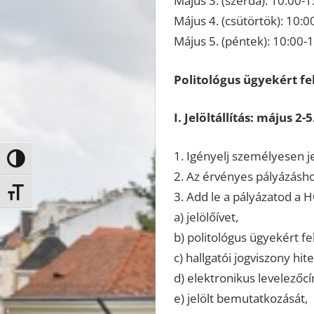
Május 3. (szerda): 10:00-1
Május 4. (csütörtök): 10:0
Május 5. (péntek): 10:00-
Politológus ügyekért fe
I. Jelöltállítás: május 2-5
1. Igényelj személyesen j
Nagy kontraszt váltása
2. Az érvényes pályázáshoz
Betűméret váltása
3. Add le a pályázatod a 
a) jelölőívet,
b) politológus ügyekért fel
c) hallgatói jogviszony hite
d) elektronikus levelezőc
e) jelölt bemutatkozását,