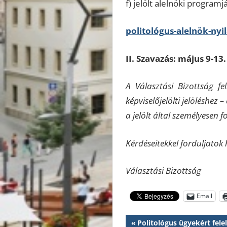
f) jelölt alelnöki programjá
politológus-alelnök-nyi
II. Szavazás: május 9-13.
A Választási Bizottság f
képviselőjelölti jelöléshez 
a jelölt által személyesen fo
Kérdéseitekkel forduljato
Választási Bizottság
Email
Bejegyzés
Previous
Politológus ügyekért fele