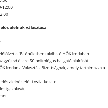
3:00
0-12:00
12:00
lelős alelnök választása
.
elölőívet a “B” épületben található HÖK Irodában.
 gyűjtsd össze 50 politológus hallgató aláírását.
HÖK Irodán a Választási Bizottságnak, amely tartalmazza a
elős alelnökjelölti nyilatkozatot,
les igazolását,
ímet,