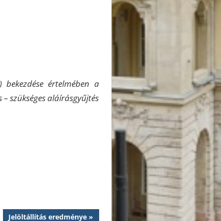
4) bekezdése értelmében a
is – szükséges aláírásgyűjtés
Next
Jelöltállítás eredménye