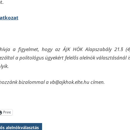
t.
latkozat
elhívja a figyelmet, hogy az ÁJK HÖK Alapszabály 21.§ (
– ezáltal a politológus ügyekért felelős alelnök választásánál 
lyik.
k hozzánk bizalommal a vb@ajkhok.elte.hu címen.
Print
lős alelnökválasztás