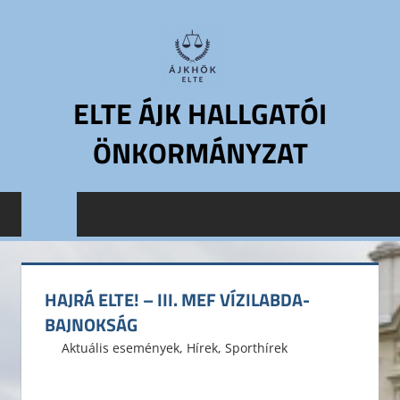
Skip
to
content
ELTE ÁJK HALLGATÓI
ÖNKORMÁNYZAT
ELTE
Állam-
és
Jogtudományi
Kar
HAJRÁ ELTE! – III. MEF VÍZILABDA-
Hallgatói
BAJNOKSÁG
Önkormányzat
2015. február 9.
ELTE ÁJK HÖK
Aktuális események
,
Hírek
,
Sporthírek
ELTE
ÁJK
HÖK