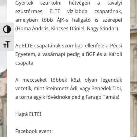
Gyertek szurkolni hétvégén a tavalyi
ezüstérmes ELTE vízilabda csapatának,
amelyben több ÁJK-s hallgató is szerepel
(Homa András, Kincses Dániel, Nagy Sándor).
Nagy kontraszt váltása
Betűméret váltása
Az ELTE csapatának szombati ellenfele a Pécsi
Egyetem, a vasárnapi pedig a BGF és a Károli
csapata.
A meccseket többek közt olyan legendák
vezetik, mint Steinmetz Ádi, vagy Benedek Tibi,
a torna egyik fővédnöke pedig Faragó Tamás!
Hajrá ELTE!
Facebook event: