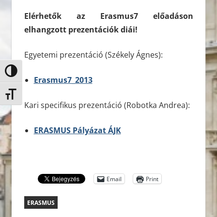
Elérhetők az Erasmus7 előadáson
elhangzott prezentációk diái!
Egyetemi prezentáció (Székely Ágnes):
Nagy kontraszt váltása
Erasmus7_2013
Betűméret váltása
Kari specifikus prezentáció (Robotka Andrea):
ERASMUS Pályázat ÁJK
Email
Print
ERASMUS