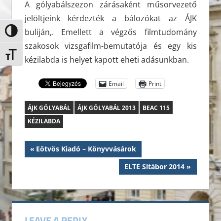
A gólyabálszezon zárásaként műsorvezető
jelöltjeink kérdezték a bálozókat az ÁJK
buliján,. Emellett a végzős filmtudomány
Nagy kontraszt váltása
szakosok vizsgafilm-bemutatója és egy kis
Betűméret váltása
kézilabda is helyet kapott eheti adásunkban.
Email
Print
ÁJK GÓLYABÁL
ÁJK GÓLYABÁL 2013
BEAC 115
KÉZILABDA
Bejegyzés
Previous
Eötvös Kiadó – Könyvvásárok
Post:
navigáció
Next
ELTE Sítábor 2014
Post:
LEAVE A REPLY