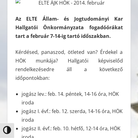
Az ELTE Állam- és Jogtudományi Kar
Hallgatói Önkormányzata fogadóórákat
tart a február 7-14-ig tartó időszakban.
Kérdésed, panaszod, ötleted van? Érdekel a
HÖK munkája? Hallgatói képviselőd
rendelkezésedre áll a következő
időpontokban:
jogász lev.: feb. 14. péntek, 14-16 óra, HÖK
iroda
jogász I. évf.: feb. 12. szerda, 14-16 óra, HÖK
iroda
jogász II. évf.: feb. 10. hétfő, 12-14 óra, HÖK
Nagy kontraszt váltása
iroda