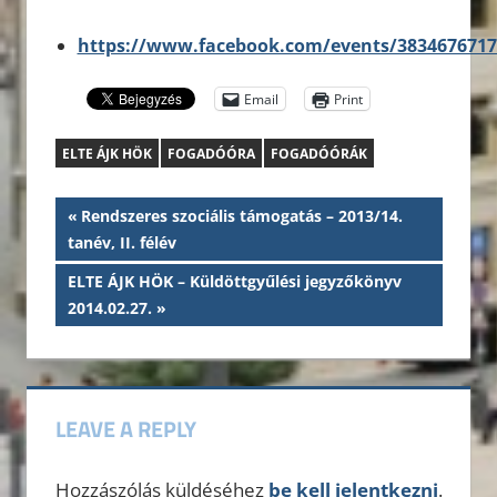
https://www.facebook.com/events/3834676717
Email
Print
ELTE ÁJK HÖK
FOGADÓÓRA
FOGADÓÓRÁK
Bejegyzés
Previous
Rendszeres szociális támogatás – 2013/14.
Post:
tanév, II. félév
navigáció
Next
ELTE ÁJK HÖK – Küldöttgyűlési jegyzőkönyv
Post:
2014.02.27.
LEAVE A REPLY
Hozzászólás küldéséhez
be kell jelentkezni
.