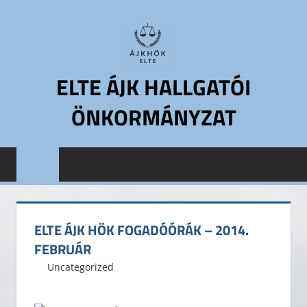
Skip
to
content
ELTE ÁJK HALLGATÓI
ÖNKORMÁNYZAT
ELTE
Állam-
és
Jogtudományi
Kar
ELTE ÁJK HÖK FOGADÓÓRÁK – 2014.
Hallgatói
FEBRUÁR
Önkormányzat
2014. február 8.
ELTE ÁJK HÖK
Uncategorized
Leave a comment
ELTE
ÁJK
HÖK